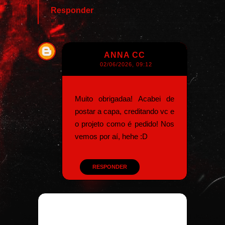
Responder
ANNA CC
02/06/2026, 09:12
Muito obrigadaa! Acabei de
postar a capa, creditando vc e
o projeto como é pedido! Nos
vemos por aí, hehe :D
RESPONDER