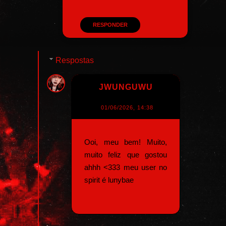
RESPONDER
Respostas
JWUNGUWU
01/06/2026, 14:38
Ooi, meu bem! Muito,
muito feliz que gostou
ahhh <333 meu user no
spirit é lunybae