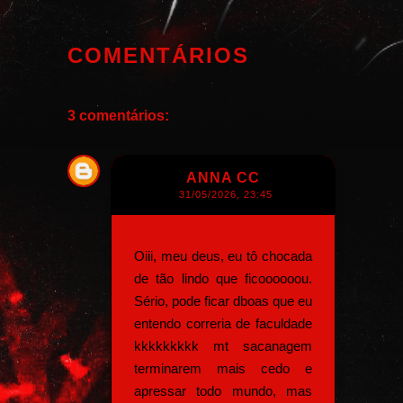
COMENTÁRIOS
3 comentários:
ANNA CC
31/05/2026, 23:45
Oiii, meu deus, eu tô chocada
de tão lindo que ficoooooou.
Sério, pode ficar dboas que eu
entendo correria de faculdade
kkkkkkkkk mt sacanagem
terminarem mais cedo e
apressar todo mundo, mas