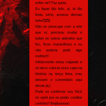
enfim né? Faz parte.
Eu fiquei tão feliz, aí, tá tão
linda, sério, arrasou demais
hehe🥰🥰
Não se preocupe com a arte
que vc precisou mudar e
todos os outros adendos que
fez, ficou maravilhoso e eu
não poderia pedir algo
melhor!!!
Infelizmente estou viajando e
só devo colocar essa capa na
história na terça feira, mas
deixarei o comentário aqui
desde já;)
Pode só confirmar seu Nick
no spirit pra eu poder creditar
certinho? Beijãoooooo