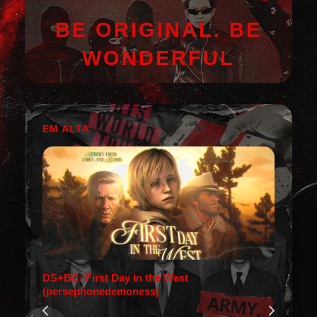
BE ORIGINAL. BE
WONDERFUL
EM ALTA
DS+BC: First Day in the West
(persephonedemoness)