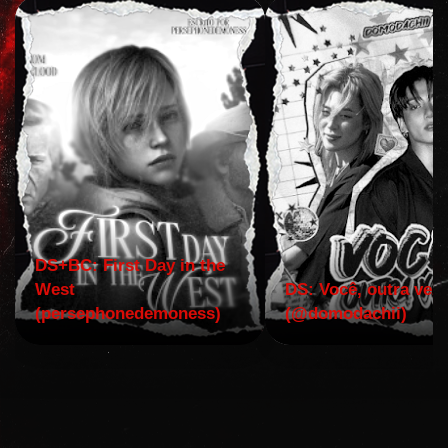
DS+BC: First Day in the
West
DS: Você, outra vez!
(persephonedemoness)
(@domodachii)