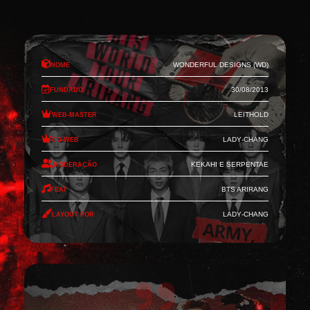
Nome
Wonderful Designs (WD)
Fundado
30/08/2013
Web-Master
Leithold
Co-Web
Lady-Chang
Moderação
Kekahi e Serpentae
Feat
BTS Arirang
Layout por
Lady-Chang