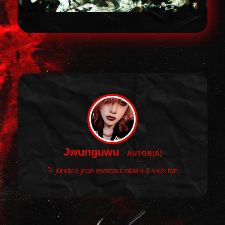
Jwunguwu
AUTOR(A)
𐙚 júridico jean moreau; otaku & vkei fan