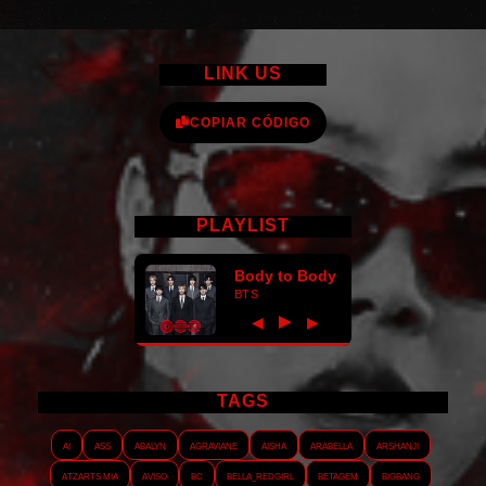
LINK US
COPIAR CÓDIGO
PLAYLIST
Body to Body
BTS
►
◀
▶
TAGS
AI
ASS
Abalyn
Agraviane
Aisha
Arabella
Arshanji
Atzarts Mia
Aviso
BC
Bella_RedGirl
Betagem
Bigbang