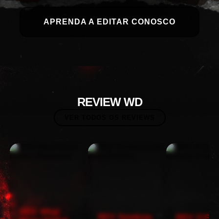
APRENDA A EDITAR CONOSCO
REVIEW WD
VER TODOS OS REVIEWS
REV: What
REV: Sombras
REV: O Filh