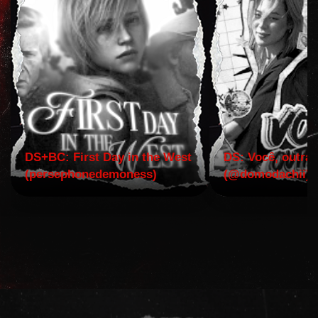
DS+BC: First Day in the West
DS: Você, outra 
(persephonedemoness)
(@domodachii)