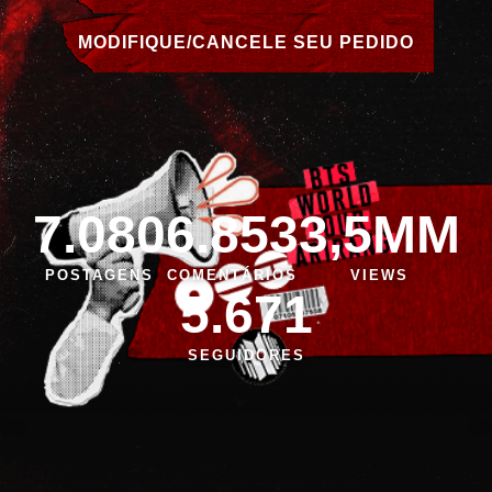
MODIFIQUE/CANCELE SEU PEDIDO
7.080
6.853
3,5MM
POSTAGENS
COMENTÁRIOS
VIEWS
5.671
SEGUIDORES