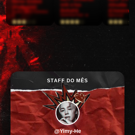
Never Ended
sob a lua
Afrodite
(Alyssane)
(kekahi)
(Chiminnie
GABE_POTTERHEA
SERPENTAE! ★
D
MEGGIE
STAFF DO MÊS
@Gabe_Potterhead