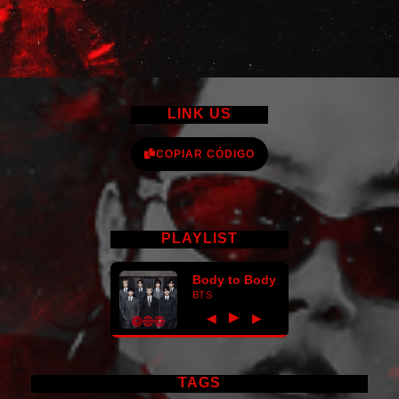
LINK US
COPIAR CÓDIGO
PLAYLIST
Body to Body
BTS
►
◀
▶
TAGS