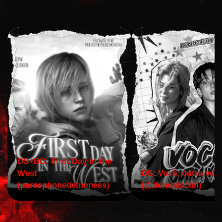
DS+BC: First Day in the
West
DS: Você, outra vez!
(persephonedemoness)
(@domodachii)