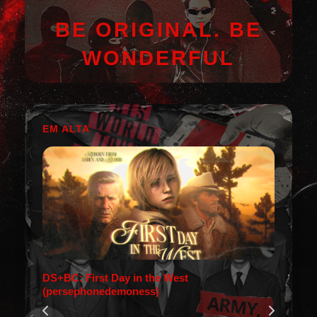
BE ORIGINAL. BE
WONDERFUL
EM ALTA
DS+BC: First Day in the West
(persephonedemoness)