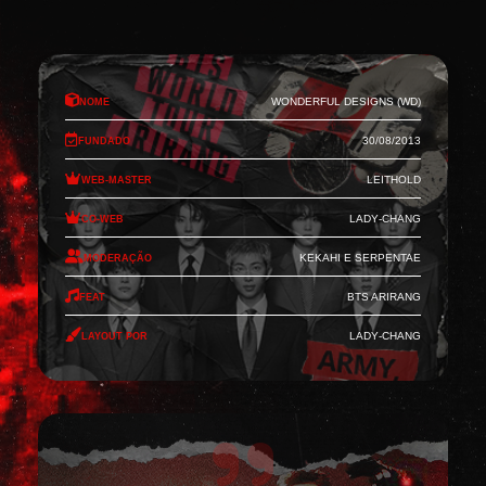
Nome
Wonderful Designs (WD)
Fundado
30/08/2013
Web-Master
Leithold
Co-Web
Lady-Chang
Moderação
Kekahi e Serpentae
Feat
BTS Arirang
Layout por
Lady-Chang