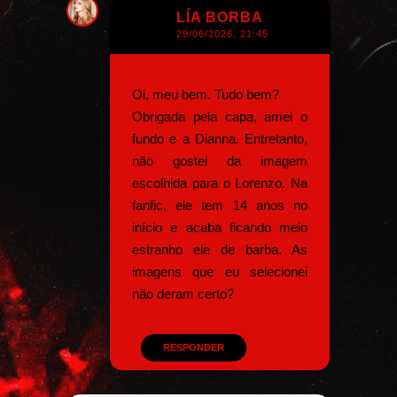
LÍA BORBA
29/06/2026, 21:45
Oi, meu bem. Tudo bem?
Obrigada pela capa, amei o
fundo e a Dianna. Entretanto,
não gostei da imagem
escolhida para o Lorenzo. Na
fanfic, ele tem 14 anos no
início e acaba ficando meio
estranho ele de barba. As
imagens que eu selecionei
não deram certo?
RESPONDER