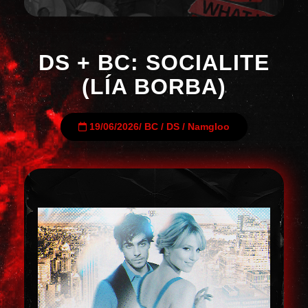
DS + BC: SOCIALITE
(LÍA BORBA)
19/06/2026
/
BC
/
DS
/
Namgloo