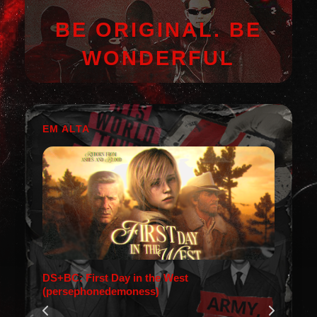
BE ORIGINAL. BE
WONDERFUL
EM ALTA
DS+BC: First Day in the West
(persephonedemoness)