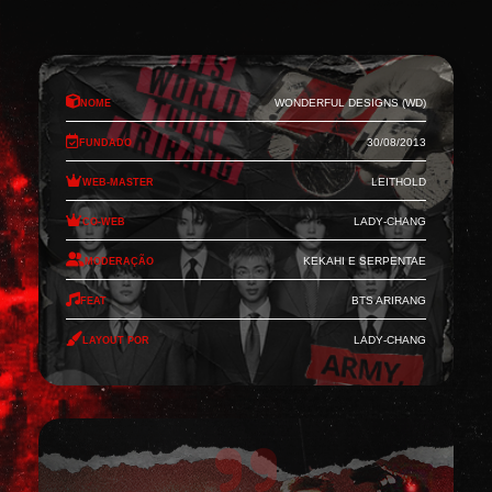
Nome
Wonderful Designs (WD)
Fundado
30/08/2013
Web-Master
Leithold
Co-Web
Lady-Chang
Moderação
Kekahi e Serpentae
Feat
BTS Arirang
Layout por
Lady-Chang