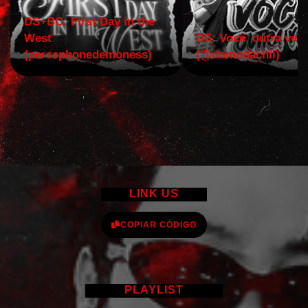
DS+BC: First Day in the
West
DS: Você, outra vez!
(persephonedemoness)
(@domodachii)
LINK US
COPIAR CÓDIGO
PLAYLIST