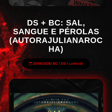
DS + BC: SAL,
SANGUE E PÉROLAS
(AUTORAJULIANAROC
HA)
25/06/2026
/
BC
/
DS
/
Leithold