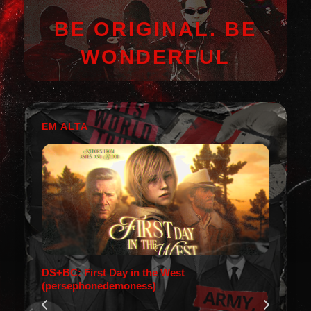
BE ORIGINAL. BE
WONDERFUL
EM ALTA
DS+BC: First Day in the West
(persephonedemoness)