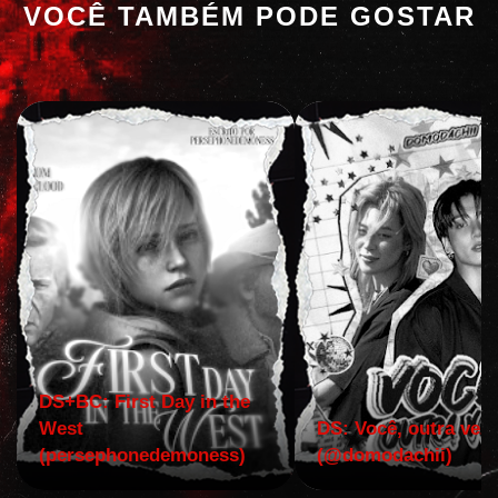
VOCÊ TAMBÉM PODE GOSTAR
DS+BC: First Day in the
West
DS: Você, outra vez!
(persephonedemoness)
(@domodachii)