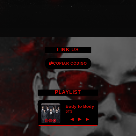
LINK US
COPIAR CÓDIGO
PLAYLIST
Body to Body
BTS
►
◀
▶