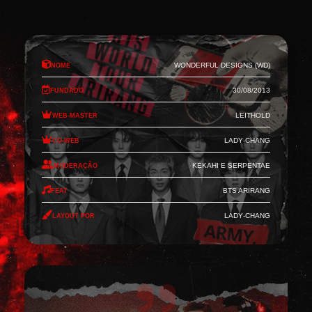
Nome
Wonderful Designs (WD)
Fundado
30/08/2013
Web-Master
Leithold
Co-Web
Lady-Chang
Moderação
Kekahi e Serpentae
Feat
BTS Arirang
Layout por
Lady-Chang