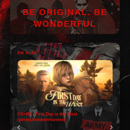
BE ORIGINAL. BE
WONDERFUL
EM ALTA
DS+BC: First Day in the West
(persephonedemoness)