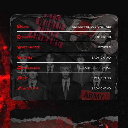
Nome
Wonderful Designs (WD)
Fundado
30/08/2013
Web-Master
Leithold
Co-Web
Lady-Chang
Moderação
Kekahi e Serpentae
Feat
BTS Arirang
Layout por
Lady-Chang