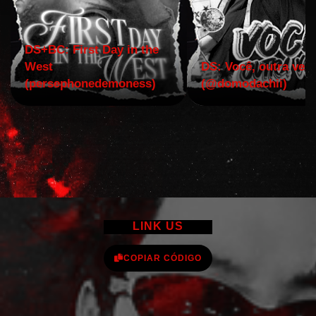
DS+BC: First Day in the
West
DS: Você, outra vez!
(persephonedemoness)
(@domodachii)
LINK US
COPIAR CÓDIGO