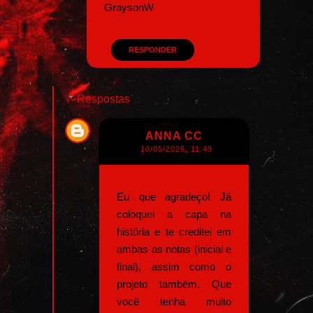
GraysonW
RESPONDER
Respostas
ANNA CC
10/05/2026, 11:49
Eu que agradeço! Já
coloquei a capa na
história e te creditei em
ambas as notas (inicial e
final), assim como o
projeto também. Que
você tenha muito