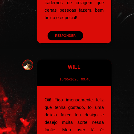
cadernos de colagem que
certas pessoas fazem, bem
único e especial!
RESPONDER
WILL
10/05/2026, 09:48
Oii! Fico imensamente feliz
que tenha gostado, foi uma
delicia fazer teu design e
desejo muita sorte nessa
fanfic. Meu user lá é: