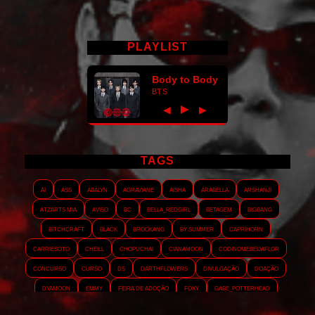
PLAYLIST
Body to Body
BTS
►
◀
▶
TAGS
AI
ASS
Abalyn
Agraviane
Aisha
Arabella
Arshanji
Atzarts Mia
Aviso
BC
Bella_RedGirl
Betagem
Bigbang
Bitchcraft
Black
Brookang
By.summer
Caprihorn
Carriesoto
Cheill
Chopuchai
Cianamoon
Codinomebeijaflor
Concurso
Curso
DS
Darthflowers
Divulgação
Doação
Dyamoon
Emmy
Feira de adoção
Foxy
Gabe_Potterhead
GeminnieKook
HALATZJOONG
HOTK
Harmonix
Holophernes