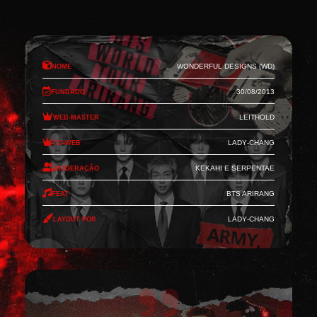
Nome
Wonderful Designs (WD)
Fundado
30/08/2013
Web-Master
Leithold
Co-Web
Lady-Chang
Moderação
Kekahi e Serpentae
Feat
BTS Arirang
Layout por
Lady-Chang