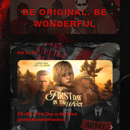
BE ORIGINAL. BE
WONDERFUL
EM ALTA
DS+BC: First Day in the West
(persephonedemoness)