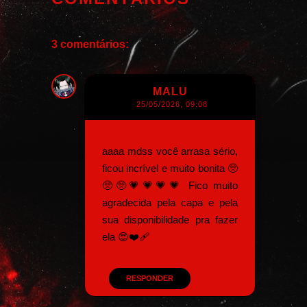
3 comentários:
MALU
25/05/2026, 09:08
aaaa mdss você arrasa sério,
ficou incrível e muito bonita 🥺
🥺🥺💗💗💗💗 Fico muito
agradecida pela capa e pela
sua disponibilidade pra fazer
ela 😍❤️‍🩹
RESPONDER