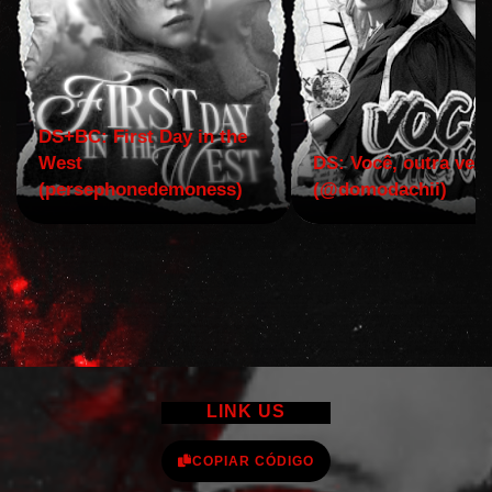
DS+BC: First Day in the
West
DS: Você, outra vez!
(persephonedemoness)
(@domodachii)
LINK US
COPIAR CÓDIGO