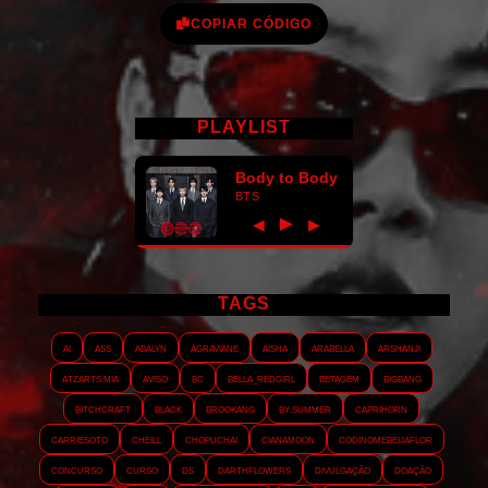
COPIAR CÓDIGO
PLAYLIST
Body to Body
BTS
►
◀
▶
TAGS
AI
ASS
Abalyn
Agraviane
Aisha
Arabella
Arshanji
Atzarts Mia
Aviso
BC
Bella_RedGirl
Betagem
Bigbang
Bitchcraft
Black
Brookang
By.summer
Caprihorn
Carriesoto
Cheill
Chopuchai
Cianamoon
Codinomebeijaflor
Concurso
Curso
DS
Darthflowers
Divulgação
Doação