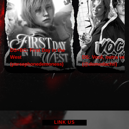
DS+BC: First Day in the
West
DS: Você, outra vez!
(persephonedemoness)
(@domodachii)
LINK US