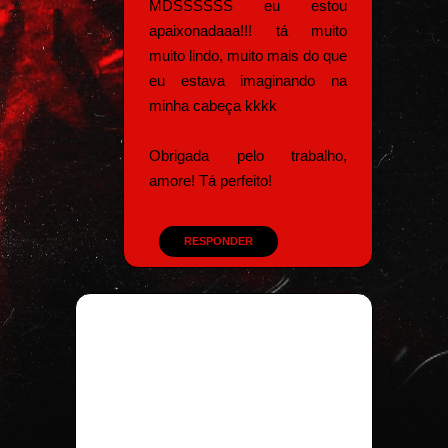
MDSSSSSS eu estou
apaixonadaaa!!! tá muito
muito lindo, muito mais do que
eu estava imaginando na
minha cabeça kkkk
Obrigada pelo trabalho,
amore! Tá perfeito!
RESPONDER