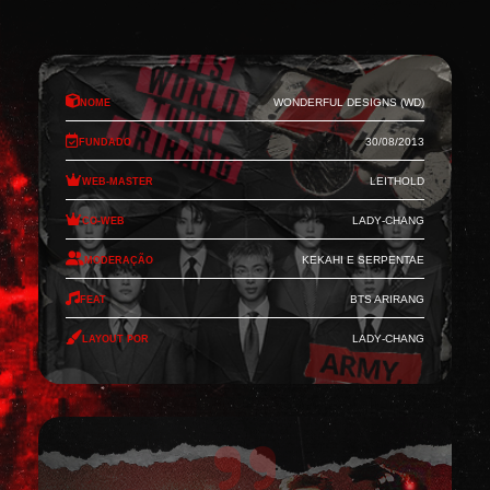
Nome
Wonderful Designs (WD)
Fundado
30/08/2013
Web-Master
Leithold
Co-Web
Lady-Chang
Moderação
Kekahi e Serpentae
Feat
BTS Arirang
Layout por
Lady-Chang