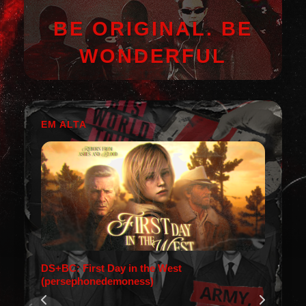
BE ORIGINAL. BE
WONDERFUL
EM ALTA
DS+BC: First Day in the West
(persephonedemoness)