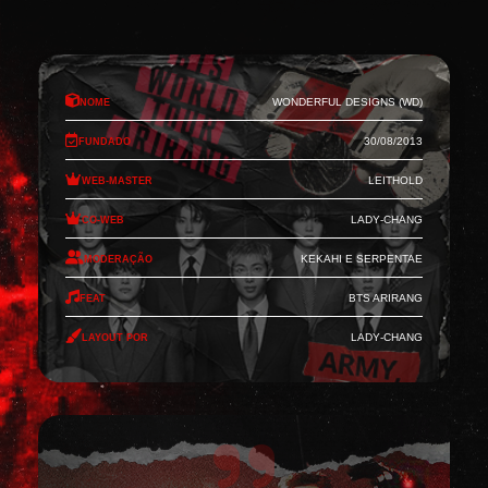
Nome
Wonderful Designs (WD)
Fundado
30/08/2013
Web-Master
Leithold
Co-Web
Lady-Chang
Moderação
Kekahi e Serpentae
Feat
BTS Arirang
Layout por
Lady-Chang