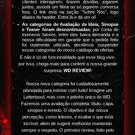
clientes interagirem, tirarem dúvidas, jogarem
juntos, assistir um filme ou só jogarem conversa
fora. O link está na seção "Sobre Nós", logo
abaixo da header. Entra lá e dá um oi!
As categorias de Avaliação de Ideia, Sinopse
e Teaser foram descontinuadas
; por conta de
inúmeros fatores, entre eles baixa demanda e a
nossa dificuldade em garantir que o pedido feito
foi realmente utilizado, decidimos suspender
essas categorias do nosso catálogo de ofertas.
E não é só de funcionalidade que esse blog vive,
por isso, chega mais para conferir a nossa grande
surpresa:
WD REVIEW!
Nossa nova categoria foi cuidadosamente
planejada para estrear com tudo! Imagine um
Letterboxd, mas com o jeitinho único do WD.
Fazemos uma avaliação completa: título, capa,
sinopse e enredo. O objetivo é dar nossa
percepção, como leitores, e exaltar o que está
incrível, além de sugerir melhorias mantendo
sempre o respeito. O primeiro review, feito pelo