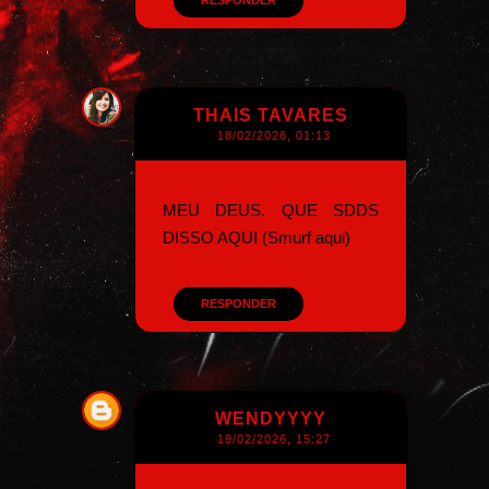
THAIS TAVARES
18/02/2026, 01:13
MEU DEUS. QUE SDDS
DISSO AQUI (Smurf aqui)
RESPONDER
WENDYYYY
19/02/2026, 15:27