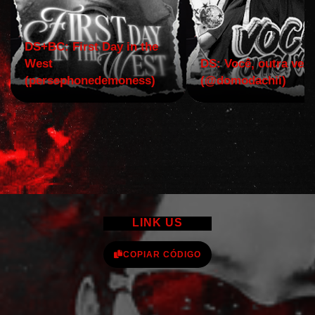
DS+BC: First Day in the
West
DS: Você, outra vez!
(persephonedemoness)
(@domodachii)
LINK US
COPIAR CÓDIGO