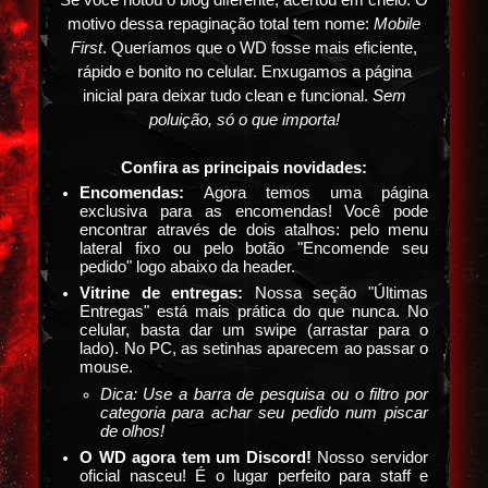
Se você notou o blog diferente, acertou em cheio. O
motivo dessa repaginação total tem nome:
Mobile
First
. Queríamos que o WD fosse mais eficiente,
rápido e bonito no celular. Enxugamos a página
inicial para deixar tudo clean e funcional.
Sem
poluição, só o que importa!
Confira as principais novidades:
Encomendas:
Agora temos uma página
exclusiva para as encomendas! Você pode
encontrar através de dois atalhos: pelo menu
lateral fixo ou pelo botão "Encomende seu
pedido" logo abaixo da header.
Vitrine de entregas:
Nossa seção "Últimas
Entregas" está mais prática do que nunca. No
celular, basta dar um swipe (arrastar para o
lado). No PC, as setinhas aparecem ao passar o
mouse.
Dica: Use a barra de pesquisa ou o filtro por
categoria para achar seu pedido num piscar
de olhos!
O WD agora tem um Discord!
Nosso servidor
oficial nasceu! É o lugar perfeito para staff e