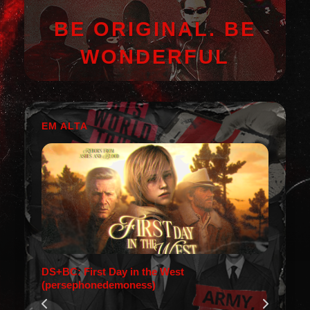
BE ORIGINAL. BE
WONDERFUL
EM ALTA
DS+BC: First Day in the West
(persephonedemoness)