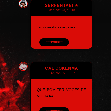
SERPENTAE! ★
01/02/2026, 13:18
Tamo muito lindão, cara
RESPONDER
CALICOKENMA
16/02/2026, 15:27
QUE BOM TER VOCÊS DE
VOLTAAA
RESPONDER