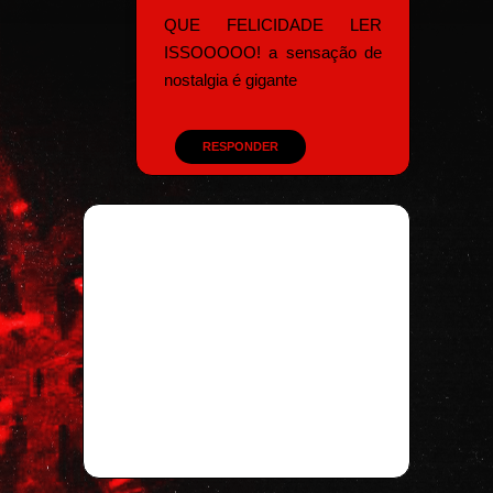
QUE FELICIDADE LER
ISSOOOOO! a sensação de
nostalgia é gigante
RESPONDER