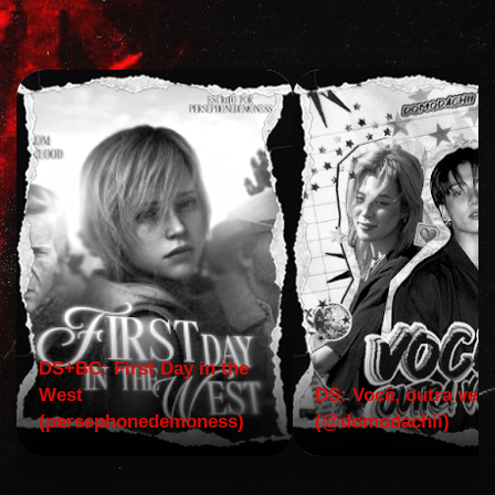
DS+BC: First Day in the
West
DS: Você, outra vez!
(persephonedemoness)
(@domodachii)