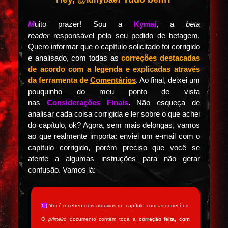
M
uito prazer! Sou a
Kymai
, a
beta
reader
responsável pelo seu pedido de betagem.
Quero informar que o capítulo solicitado foi corrigido
e analisado, com todas as
correções destacadas
de acordo com a legenda e explicadas através
da ferramenta de
Comentários
. Ao final, deixei um
pouquinho do meu ponto de vista
nas
Considerações Finais
. Não esqueça de
analisar cada coisa corrigida e ler sobre o que achei
do capítulo, ok? Agora, sem mais delongas, vamos
ao que realmente importa: enviei um e-mail com o
capítulo corrigido, porém preciso que você se
atente a algumas instruções para não gerar
confusão. Vamos lá:
1.)
V
ocê recebeu dois arquivos do capítulo com as correções.
O
primeiro
documento contém toda a
correção feita, com