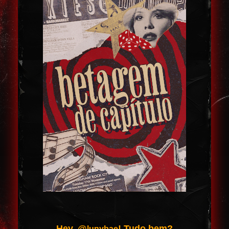
Hey, @
! Tudo bem?
lunybae