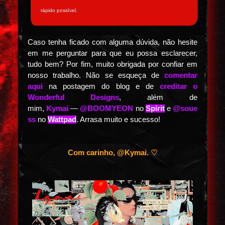
rápido possível.
Caso tenha ficado com alguma dúvida, não hesite
em me perguntar para que eu possa esclarecer,
tudo bem? Por fim, muito obrigada por confiar em
nosso trabalho. Não se esqueça de
comentar
aqui
na postagem do blog e de
creditar o
Wonderful Designs
, além de
mim,
Kymai
—
@BOOMYEON
no
Spirit
e
@soue
ss
no
Wattpad
. Arrasa muito e sucesso!
Com carinho, @Kymai.
♡