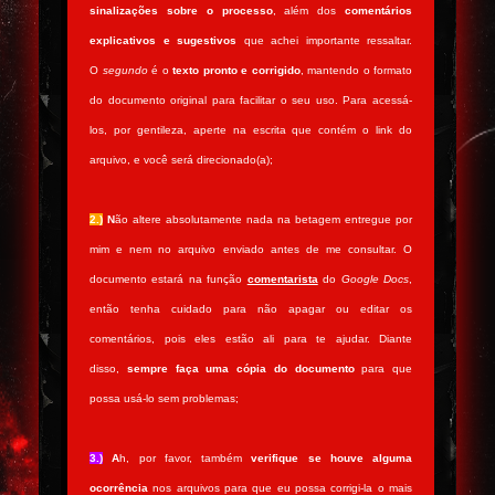
sinalizações sobre o processo
, além dos
comentários
explicativos e sugestivos
que achei importante ressaltar.
O
segundo
é o
texto pronto e corrigido
, mantendo o formato
do documento original para facilitar o seu uso. Para acessá-
los, por gentileza, aperte na escrita que contém o link do
arquivo, e você será direcionado(a);
2.)
N
ão altere absolutamente nada na betagem entregue por
mim e nem no arquivo enviado antes de me consultar. O
documento estará na função
comentarista
do
Google Docs
,
então tenha cuidado para não apagar ou editar os
comentários, pois eles estão ali para te ajudar. Diante
disso,
sempre faça uma cópia do documento
para que
possa usá-lo sem problemas;
3.)
A
h, por favor, também
verifique se houve alguma
ocorrência
nos arquivos para que eu possa corrigi-la o mais