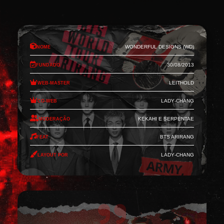
Nome
Wonderful Designs (WD)
Fundado
30/08/2013
Web-Master
Leithold
Co-Web
Lady-Chang
Moderação
Kekahi e Serpentae
Feat
BTS Arirang
Layout por
Lady-Chang