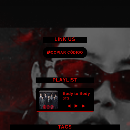
LINK US
COPIAR CÓDIGO
PLAYLIST
Body to Body
BTS
►
◀
▶
TAGS