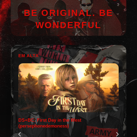
BE ORIGINAL. BE
WONDERFUL
EM ALTA
DS+BC: First Day in the West
(persephonedemoness)