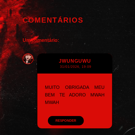
COMENTÁRIOS
Um comentário:
JWUNGUWU
31/01/2026, 19:09
MUITO OBRIGADA MEU
BEM TE ADORO MWAH
MWAH
RESPONDER