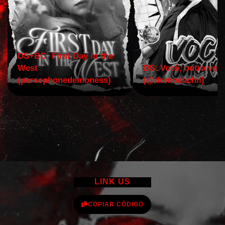
DS+BC: First Day in the
West
DS: Você, outra vez!
(persephonedemoness)
(@domodachii)
LINK US
COPIAR CÓDIGO