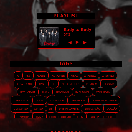
PLAYLIST
Body to Body
BTS
►
◀
▶
TAGS
AI
ASS
Abalyn
Agraviane
Aisha
Arabella
Arshanji
Atzarts Mia
Aviso
BC
Bella_RedGirl
Betagem
Bigbang
Bitchcraft
Black
Brookang
By.summer
Caprihorn
Carriesoto
Cheill
Chopuchai
Cianamoon
Codinomebeijaflor
Concurso
Curso
DS
Darthflowers
Divulgação
Doação
Dyamoon
Emmy
Feira de adoção
Foxy
Gabe_Potterhead
GeminnieKook
HALATZJOONG
HOTK
Harmonix
Holophernes