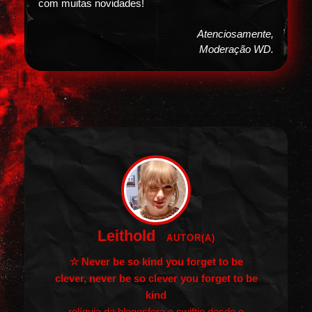
com muitas novidades!
Atenciosamente,
Moderação WD.
Leithold
AUTOR(A)
☆ Never be so kind you forget to be
clever, never be so clever you forget to be
kind
relíquia da blogosfera e swiftie desde o