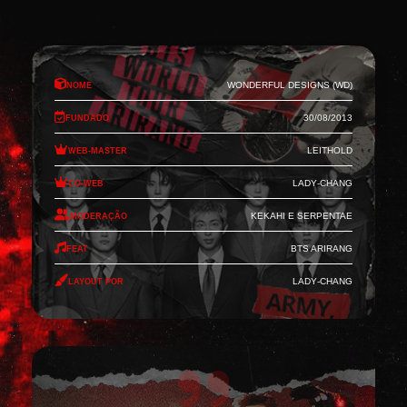
Nome
Wonderful Designs (WD)
Fundado
30/08/2013
Web-Master
Leithold
Co-Web
Lady-Chang
Moderação
Kekahi e Serpentae
Feat
BTS Arirang
Layout por
Lady-Chang