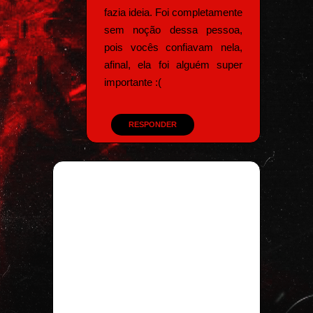
fazia ideia. Foi completamente
sem noção dessa pessoa,
pois vocês confiavam nela,
afinal, ela foi alguém super
importante :(
RESPONDER