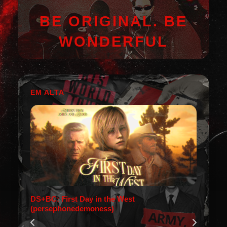
BE ORIGINAL. BE
WONDERFUL
EM ALTA
DS+BC: First Day in the West
(persephonedemoness)