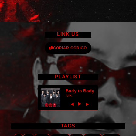
LINK US
COPIAR CÓDIGO
PLAYLIST
Body to Body
BTS
►
◀
▶
TAGS