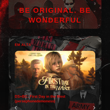
BE ORIGINAL. BE
WONDERFUL
EM ALTA
DS+BC: First Day in the West
(persephonedemoness)