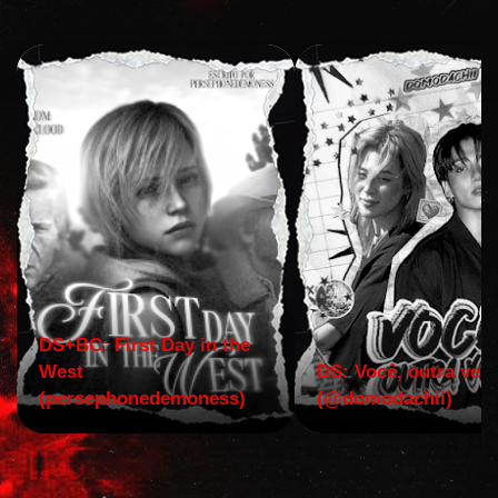
DS+BC: First Day in the
West
DS: Você, outra vez!
(persephonedemoness)
(@domodachii)