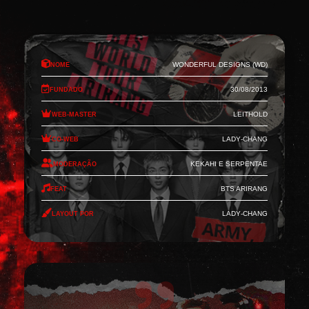
Nome
Wonderful Designs (WD)
Fundado
30/08/2013
Web-Master
Leithold
Co-Web
Lady-Chang
Moderação
Kekahi e Serpentae
Feat
BTS Arirang
Layout por
Lady-Chang