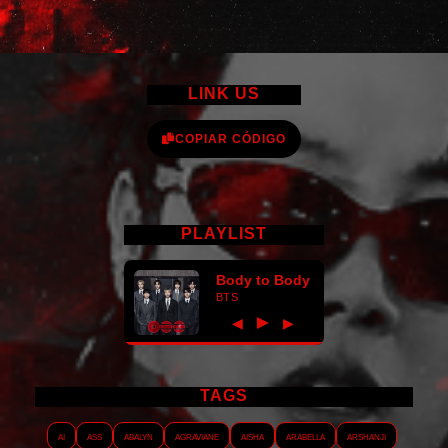
LINK US
COPIAR CÓDIGO
PLAYLIST
Body to Body
BTS
►
◀
▶
TAGS
AI
ASS
Abalyn
Agraviane
Aisha
Arabella
Arshanji