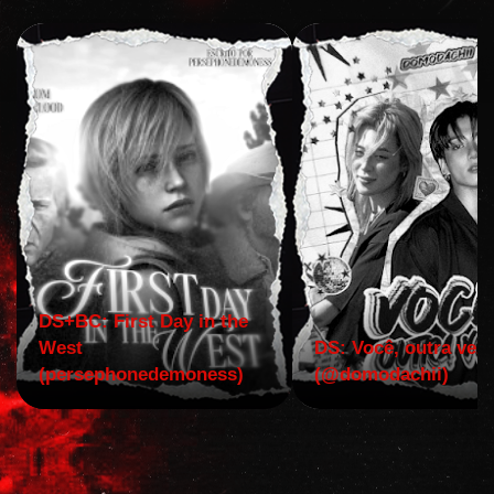
DS+BC: First Day in the
West
DS: Você, outra vez!
(persephonedemoness)
(@domodachii)