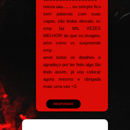
nossa uau....... eu sempre fico
sem palavras com suas
capas, são lindas demais, vc
smp faz MIL VEZES
MELHOR do que eu imagino,
amo como vc surpreende
smp
amei todos os detalhes e
agradeço por ter feito algo tão
lindo assim, já vou colocar
agora mesmo e obrigada
mais uma vez <3
RESPONDER