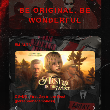
BE ORIGINAL. BE
WONDERFUL
EM ALTA
DS+BC: First Day in the West
(persephonedemoness)