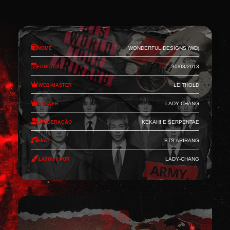
Nome
Wonderful Designs (WD)
Fundado
30/08/2013
Web-Master
Leithold
Co-Web
Lady-Chang
Moderação
Kekahi e Serpentae
Feat
BTS Arirang
Layout por
Lady-Chang