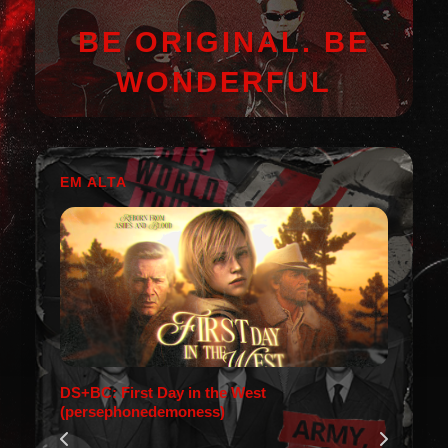
BE ORIGINAL. BE
WONDERFUL
EM ALTA
DS+BC: First Day in the West
(persephonedemoness)