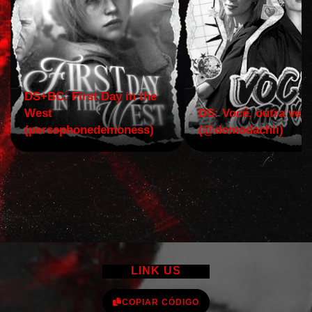
DS+BC: First Day in the
West
DS: Você, outra vez!
(persephonedemoness)
(@domodachii)
LINK US
COPIAR CÓDIGO