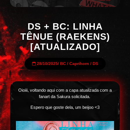
DS + BC: LINHA
TÊNUE (RAEKENS)
[ATUALIZADO]
28/10/2025
/
BC
/
Caprihorn
/
DS
Oioiii, voltando aqui com a capa atualizada com a
fanart da Sakura solicitada.
Espero que goste dela, um beijoo <3