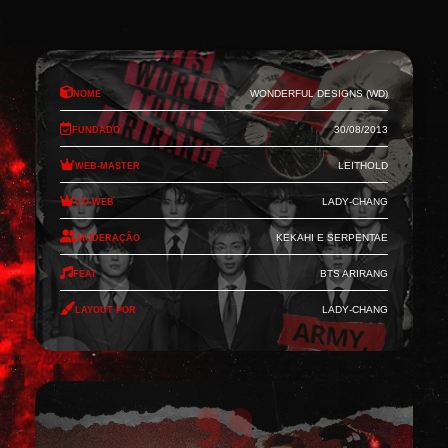
Nome
Wonderful Designs (WD)
Fundado
30/08/2013
Web-Master
Leithold
Co-Web
Lady-Chang
Moderação
Kekahi e Serpentae
Feat
BTS Arirang
Layout por
Lady-Chang