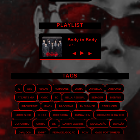
PLAYLIST
Body to Body
BTS
►
◀
▶
TAGS
AI
ASS
Abalyn
Agraviane
Aisha
Arabella
Arshanji
Atzarts Mia
Aviso
BC
Bella_RedGirl
Betagem
Bigbang
Bitchcraft
Black
Brookang
By.summer
Caprihorn
Carriesoto
Cheill
Chopuchai
Cianamoon
Codinomebeijaflor
Concurso
Curso
DS
Darthflowers
Divulgação
Doação
Dyamoon
Emmy
Feira de adoção
Foxy
Gabe_Potterhead