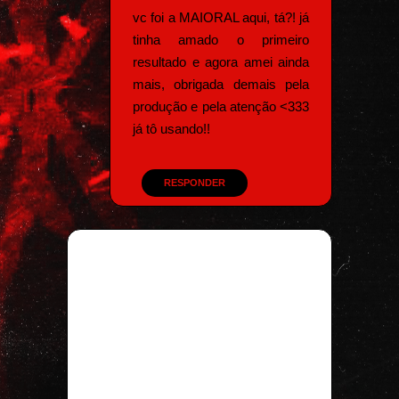
vc foi a MAIORAL aqui, tá?! já
tinha amado o primeiro
resultado e agora amei ainda
mais, obrigada demais pela
produção e pela atenção <333
já tô usando!!
RESPONDER