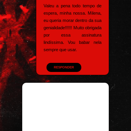
Valeu a pena todo tempo de
espera, minha nossa. Milena,
eu queria morar dentro da sua
genialidade!!!!!! Muito obrigada
por essa assinatura
lindíssima. Vou babar nela
sempre que usar.
RESPONDER