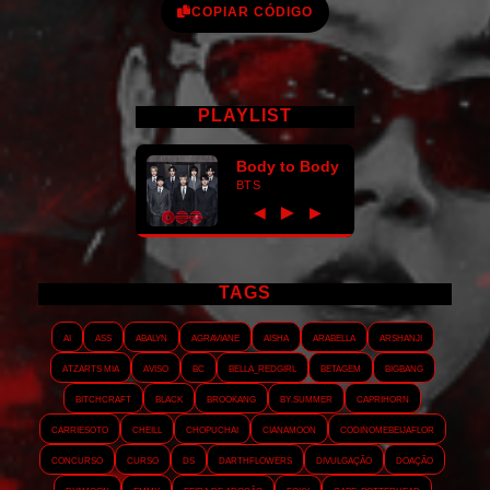
COPIAR CÓDIGO
PLAYLIST
Body to Body
BTS
►
◀
▶
TAGS
AI
ASS
Abalyn
Agraviane
Aisha
Arabella
Arshanji
Atzarts Mia
Aviso
BC
Bella_RedGirl
Betagem
Bigbang
Bitchcraft
Black
Brookang
By.summer
Caprihorn
Carriesoto
Cheill
Chopuchai
Cianamoon
Codinomebeijaflor
Concurso
Curso
DS
Darthflowers
Divulgação
Doação
Dyamoon
Emmy
Feira de adoção
Foxy
Gabe_Potterhead