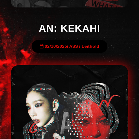
AN: KEKAHI
02/10/2025
/
ASS
/
Leithold