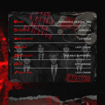
Nome
Wonderful Designs (WD)
Fundado
30/08/2013
Web-Master
Leithold
Co-Web
Lady-Chang
Moderação
Kekahi e Serpentae
Feat
BTS Arirang
Layout por
Lady-Chang