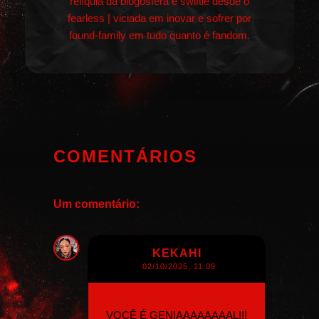
relíquia da blogosfera e swiftie desde o
fearless | viciada em inovar e sofrer por
found-family em tudo quanto é fandom.
COMENTÁRIOS
Um comentário:
KEKAHI
02/10/2025, 11:09
VOCÊ É GENIAAAAAAAAL!!!