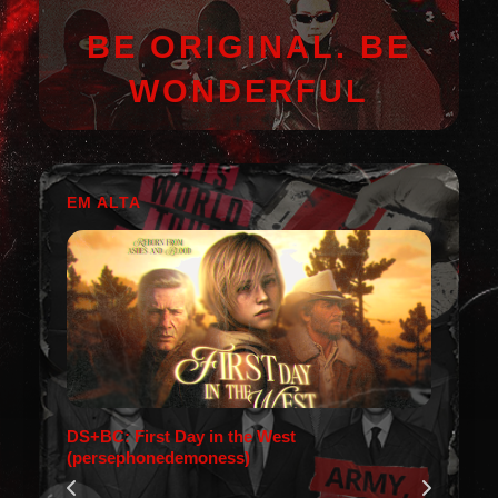
BE ORIGINAL. BE
WONDERFUL
EM ALTA
DS+BC: First Day in the West
(persephonedemoness)