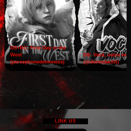
DS+BC: First Day in the
West
DS: Você, outra vez!
(persephonedemoness)
(@domodachii)
LINK US