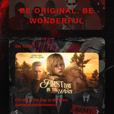
BE ORIGINAL. BE
WONDERFUL
EM ALTA
DS+BC: First Day in the West
(persephonedemoness)