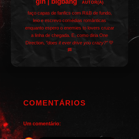
gih | bigbang
AUTOR(A)
faço capas de fanfics com R&B de fundo,
leio e escrevo comédias românticas
enquanto espero o enemies to lovers cruzar
a linha de chegada. E, como diria One
Direction,
“does it ever drive you crazy?”
💛
🏁
COMENTÁRIOS
Um comentário: