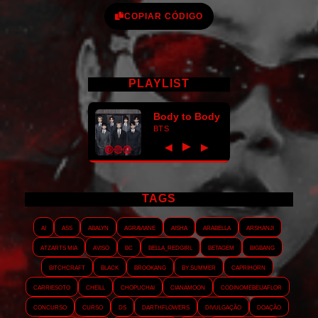
COPIAR CÓDIGO
PLAYLIST
Body to Body
BTS
►
◀
▶
TAGS
AI
ASS
Abalyn
Agraviane
Aisha
Arabella
Arshanji
Atzarts Mia
Aviso
BC
Bella_RedGirl
Betagem
Bigbang
Bitchcraft
Black
Brookang
By.summer
Caprihorn
Carriesoto
Cheill
Chopuchai
Cianamoon
Codinomebeijaflor
Concurso
Curso
DS
Darthflowers
Divulgação
Doação