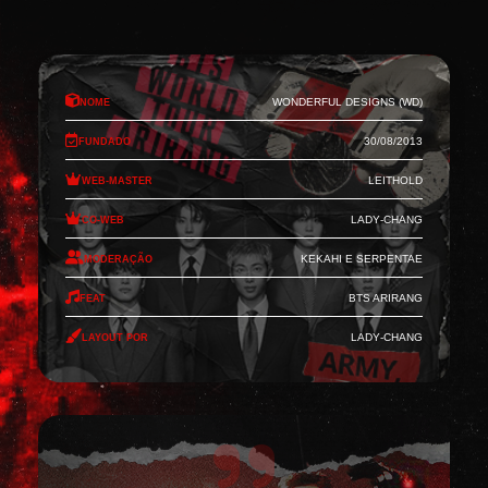
Nome
Wonderful Designs (WD)
Fundado
30/08/2013
Web-Master
Leithold
Co-Web
Lady-Chang
Moderação
Kekahi e Serpentae
Feat
BTS Arirang
Layout por
Lady-Chang