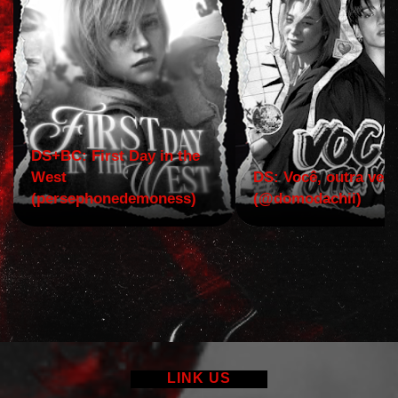
DS+BC: First Day in the
West
DS: Você, outra vez!
(persephonedemoness)
(@domodachii)
LINK US