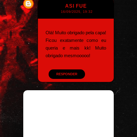
ASI FUE
16/09/2025, 19:32
Olá! Muito obrigado pela capa!
Ficou exatamente como eu
queria e mais kk! Muito
obrigado mesmooooo!
RESPONDER