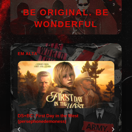
BE ORIGINAL. BE
WONDERFUL
EM ALTA
DS+BC: First Day in the West
(persephonedemoness)