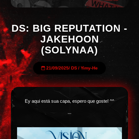
DS: BIG REPUTATION -
JAKEHOON
(SOLYNAA)
21/09/2025
/
DS
/
Yimy-He
Ey aqui está sua capa, espero que goste! ^^
...