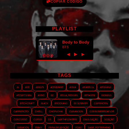
COPIAR CÓDIGO
PLAYLIST
Body to Body
BTS
►
◀
▶
TAGS
AI
ASS
Abalyn
Agraviane
Aisha
Arabella
Arshanji
Atzarts Mia
Aviso
BC
Bella_RedGirl
Betagem
Bigbang
Bitchcraft
Black
Brookang
By.summer
Caprihorn
Carriesoto
Cheill
Chopuchai
Cianamoon
Codinomebeijaflor
Concurso
Curso
DS
Darthflowers
Divulgação
Doação
Dyamoon
Emmy
Feira de adoção
Foxy
Gabe_Potterhead