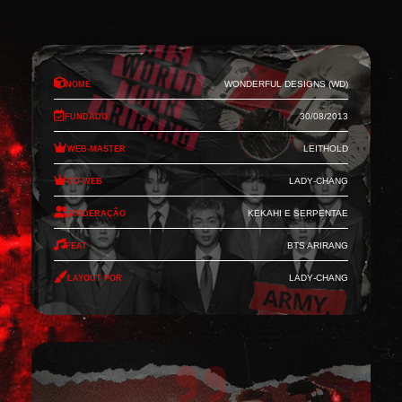
Nome
Wonderful Designs (WD)
Fundado
30/08/2013
Web-Master
Leithold
Co-Web
Lady-Chang
Moderação
Kekahi e Serpentae
Feat
BTS Arirang
Layout por
Lady-Chang