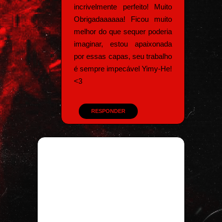
incrivelmente perfeito! Muito
Obrigadaaaaaa! Ficou muito
melhor do que sequer poderia
imaginar, estou apaixonada
por essas capas, seu trabalho
é sempre impecável Yimy-He!
<3
RESPONDER