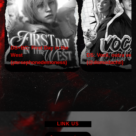
DS+BC: First Day in the
West
DS: Você, outra vez!
(persephonedemoness)
(@domodachii)
LINK US