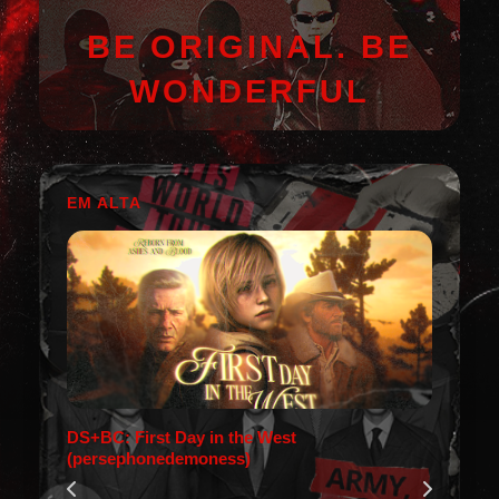
BE ORIGINAL. BE
WONDERFUL
EM ALTA
DS+BC: First Day in the West
(persephonedemoness)