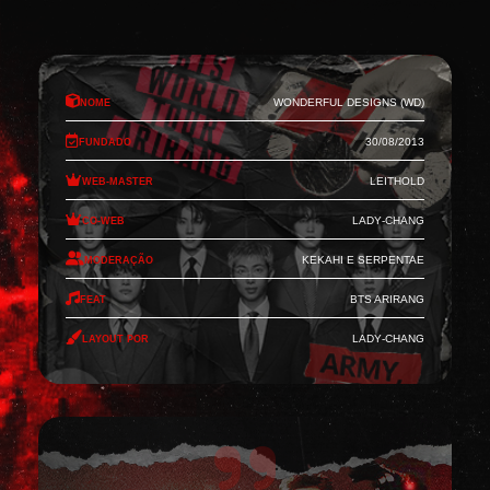
Nome
Wonderful Designs (WD)
Fundado
30/08/2013
Web-Master
Leithold
Co-Web
Lady-Chang
Moderação
Kekahi e Serpentae
Feat
BTS Arirang
Layout por
Lady-Chang