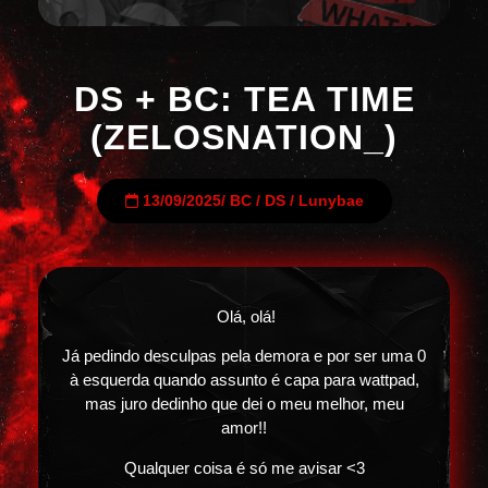
DS + BC: TEA TIME
(ZELOSNATION_)
13/09/2025
/
BC
/
DS
/
Lunybae
Olá, olá!
Já pedindo desculpas pela demora e por ser uma 0
à esquerda quando assunto é capa para wattpad,
mas juro dedinho que dei o meu melhor, meu
amor!!
Qualquer coisa é só me avisar <3