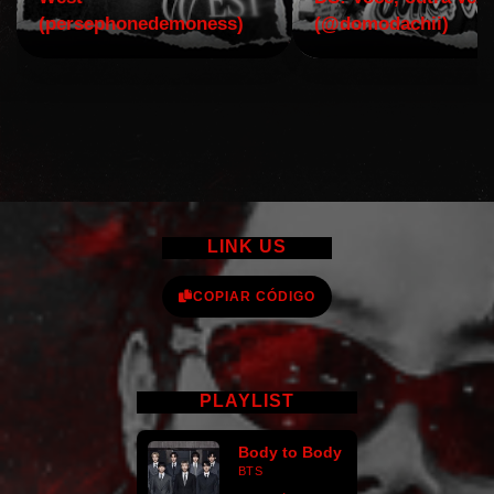
(persephonedemoness)
(@domodachii)
LINK US
COPIAR CÓDIGO
PLAYLIST
Body to Body
BTS