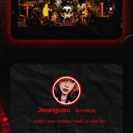
Jwunguwu
AUTOR(A)
𐙚 júridico jean moreau; otaku & vkei fan