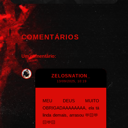
COMENTÁRIOS
Um comentário:
ZELOSNATION_
13/09/2025, 10:19
MEU DEUS MUITO
OBRIGADAAAAAAAA, ela tá
linda demais, arrasou 🫶🏻🫶
🏻🫶🏻