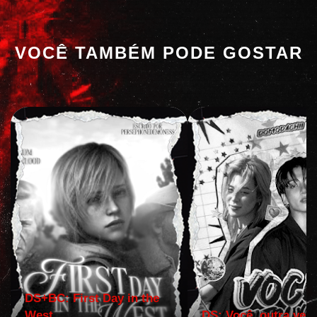
VOCÊ TAMBÉM PODE GOSTAR
DS+BC: First Day in the
West
DS: Você, outra vez!