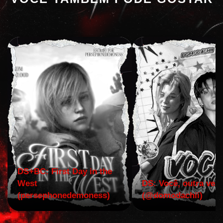
DS+BC: First Day in the
West
DS: Você, outra vez!
(persephonedemoness)
(@domodachii)