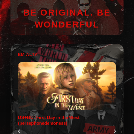
BE ORIGINAL. BE
WONDERFUL
EM ALTA
DS+BC: First Day in the West
(persephonedemoness)