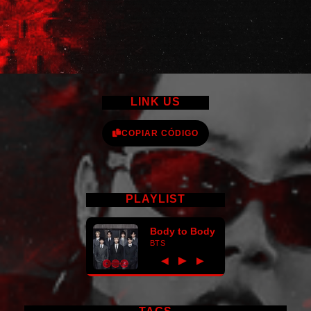
LINK US
COPIAR CÓDIGO
PLAYLIST
Body to Body
BTS
►
◀
▶