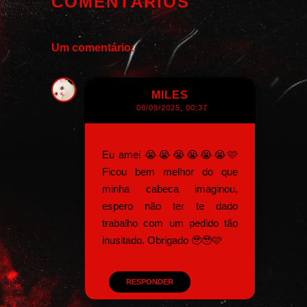
COMENTÁRIOS
Um comentário:
MILES
08/09/2025, 00:37
Eu amei 😭😭😭😭😭😭🩷
Ficou bem melhor do que
minha cabeca imaginou,
espero não ter te dado
trabalho com um pedido tão
inusitado. Obrigado 🥹🥹🩷
RESPONDER