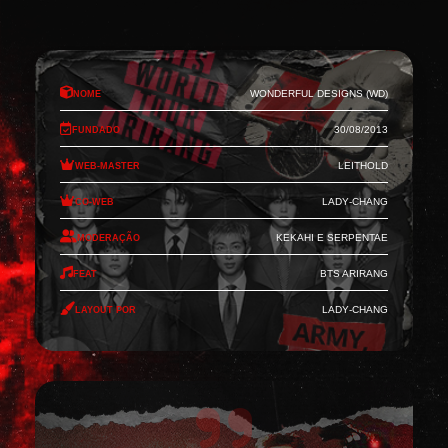
Nome
Wonderful Designs (WD)
Fundado
30/08/2013
Web-Master
Leithold
Co-Web
Lady-Chang
Moderação
Kekahi e Serpentae
Feat
BTS Arirang
Layout por
Lady-Chang