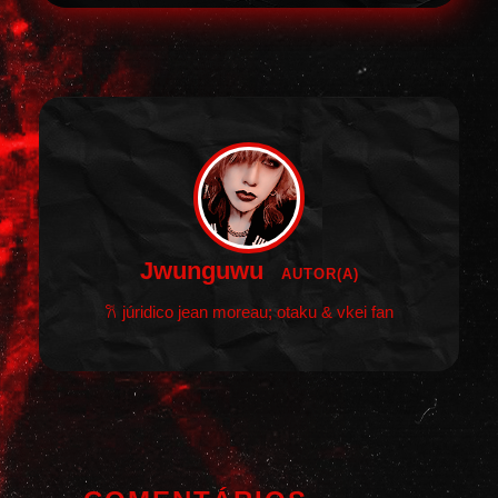
Jwunguwu
AUTOR(A)
𐙚 júridico jean moreau; otaku & vkei fan