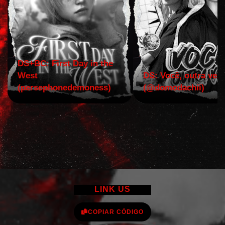
DS+BC: First Day in the
West
DS: Você, outra vez!
(persephonedemoness)
(@domodachii)
LINK US
COPIAR CÓDIGO