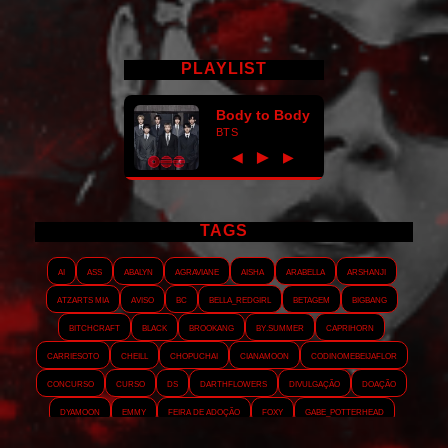
PLAYLIST
Body to Body
BTS
►
◀
▶
TAGS
AI
ASS
Abalyn
Agraviane
Aisha
Arabella
Arshanji
Atzarts Mia
Aviso
BC
Bella_RedGirl
Betagem
Bigbang
Bitchcraft
Black
Brookang
By.summer
Caprihorn
Carriesoto
Cheill
Chopuchai
Cianamoon
Codinomebeijaflor
Concurso
Curso
DS
Darthflowers
Divulgação
Doação
Dyamoon
Emmy
Feira de adoção
Foxy
Gabe_Potterhead
GeminnieKook
HALATZJOONG
HOTK
Harmonix
Holophernes