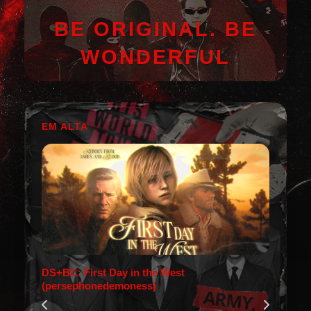
BE ORIGINAL. BE
WONDERFUL
EM ALTA
DS+BC: First Day in the West
(persephonedemoness)