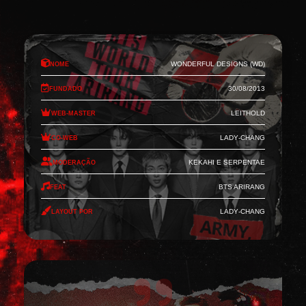
Nome
Wonderful Designs (WD)
Fundado
30/08/2013
Web-Master
Leithold
Co-Web
Lady-Chang
Moderação
Kekahi e Serpentae
Feat
BTS Arirang
Layout por
Lady-Chang