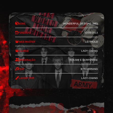
Nome
Wonderful Designs (WD)
Fundado
30/08/2013
Web-Master
Leithold
Co-Web
Lady-Chang
Moderação
Kekahi e Serpentae
Feat
BTS Arirang
Layout por
Lady-Chang