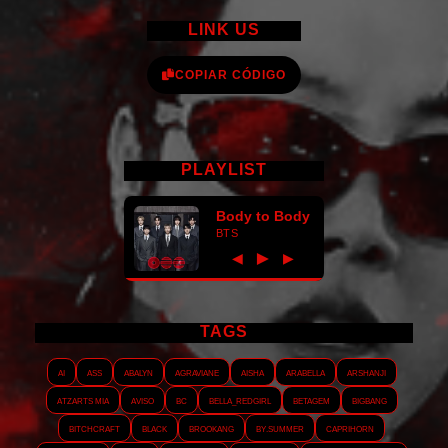
LINK US
COPIAR CÓDIGO
PLAYLIST
Body to Body
BTS
►
◀
▶
TAGS
AI
ASS
Abalyn
Agraviane
Aisha
Arabella
Arshanji
Atzarts Mia
Aviso
BC
Bella_RedGirl
Betagem
Bigbang
Bitchcraft
Black
Brookang
By.summer
Caprihorn