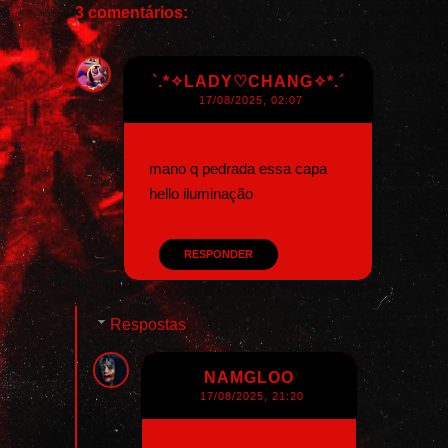
3 comentários:
`.*✧LADY♡CHANG✧*.´
17/08/2025, 02:07
mano q pedrada essa capa
hello iluminação
RESPONDER
Respostas
NAMGLOO
17/08/2025, 21:20