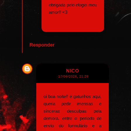
obrigada pelo elogio meu
amor!! <3
Responder
NICO
17/06/2026, 21:28
oi boa noite!! é gatunhos aqui,
queria pedir imensas e
sinceras desculpas pela
demora. entre o período de
envio do formulário e a