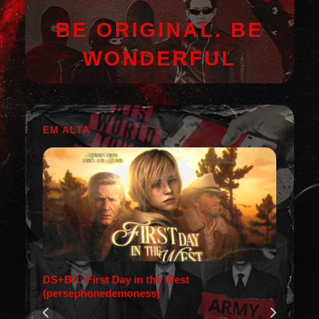
BE ORIGINAL. BE
WONDERFUL
EM ALTA
DS+BC: First Day in the West
(persephonedemoness)