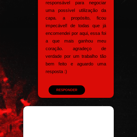
responsável para negociar
uma possível utilização da
capa. a propósito, ficou
impecável! de todas que já
encomendei por aqui, essa foi
a que mais ganhou meu
coração. agradeço de
verdade por um trabalho tão
bem feito e aguardo uma
resposta :)
RESPONDER