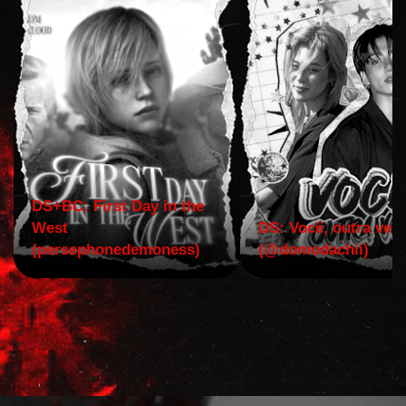
DS+BC: First Day in the
West
DS: Você, outra vez!
(persephonedemoness)
(@domodachii)