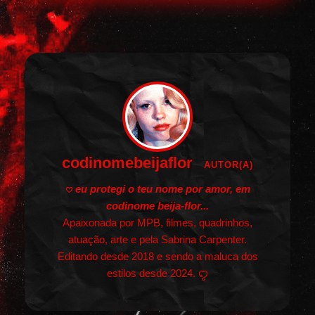
codinomebeijaflor
AUTOR(A)
𖹭
eu protegi o teu nome por amor, em
codinome beija-flor...
Apaixonada por MPB, filmes, quadrinhos,
atuação, arte e pela Sabrina Carpenter.
Editando desde 2018 e sendo a maluca dos
estilos desde 2024. ꨄ︎