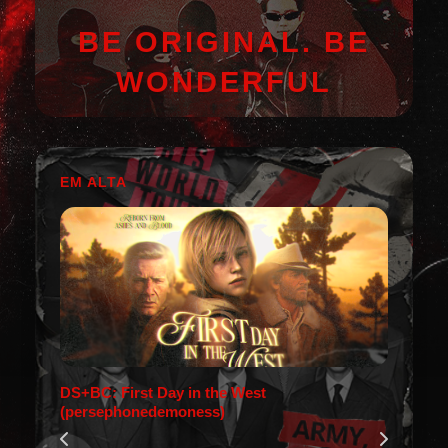
BE ORIGINAL. BE
WONDERFUL
EM ALTA
DS+BC: First Day in the West
(persephonedemoness)