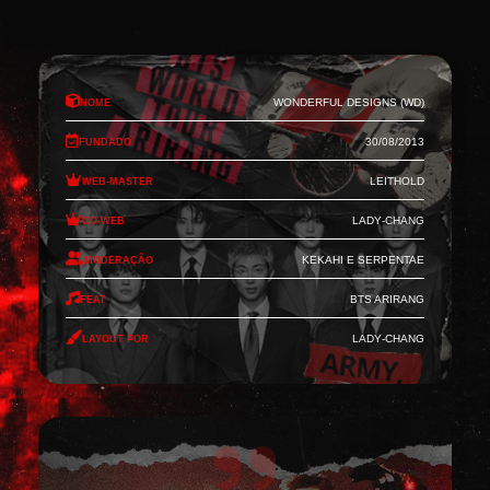
Nome
Wonderful Designs (WD)
Fundado
30/08/2013
Web-Master
Leithold
Co-Web
Lady-Chang
Moderação
Kekahi e Serpentae
Feat
BTS Arirang
Layout por
Lady-Chang