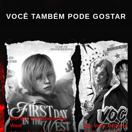
VOCÊ TAMBÉM PODE GOSTAR
DS+BC: First Day in the
West
DS: Você, outra vez!