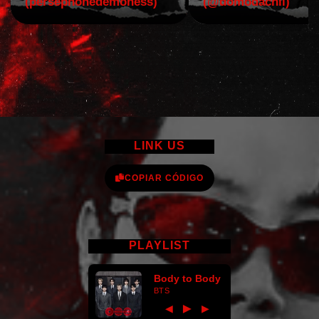
(persephonedemoness)
(@domodachii)
LINK US
COPIAR CÓDIGO
PLAYLIST
Body to Body
BTS
►
◀
▶