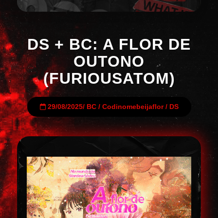
DS + BC: A FLOR DE
OUTONO
(FURIOUSATOM)
29/08/2025
/
BC
/
Codinomebeijaflor
/
DS