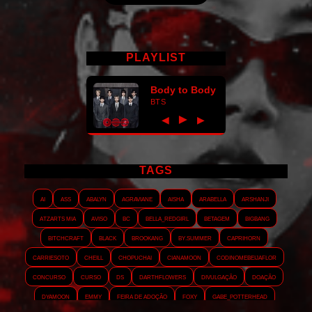
PLAYLIST
Body to Body
BTS
►
◀
▶
TAGS
AI
ASS
Abalyn
Agraviane
Aisha
Arabella
Arshanji
Atzarts Mia
Aviso
BC
Bella_RedGirl
Betagem
Bigbang
Bitchcraft
Black
Brookang
By.summer
Caprihorn
Carriesoto
Cheill
Chopuchai
Cianamoon
Codinomebeijaflor
Concurso
Curso
DS
Darthflowers
Divulgação
Doação
Dyamoon
Emmy
Feira de adoção
Foxy
Gabe_Potterhead