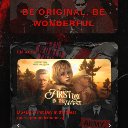
BE ORIGINAL. BE
WONDERFUL
EM ALTA
DS+BC: First Day in the West
(persephonedemoness)