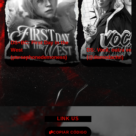
DS+BC: First Day in the
West
DS: Você, outra vez!
(persephonedemoness)
(@domodachii)
LINK US
COPIAR CÓDIGO