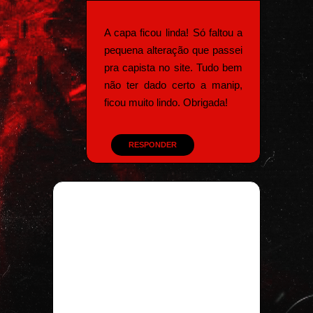
A capa ficou linda! Só faltou a
pequena alteração que passei
pra capista no site. Tudo bem
não ter dado certo a manip,
ficou muito lindo. Obrigada!
RESPONDER