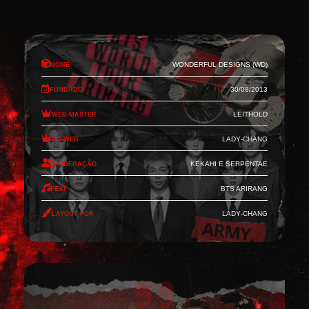
Nome
Wonderful Designs (WD)
Fundado
30/08/2013
Web-Master
Leithold
Co-Web
Lady-Chang
Moderação
Kekahi e Serpentae
Feat
BTS Arirang
Layout por
Lady-Chang