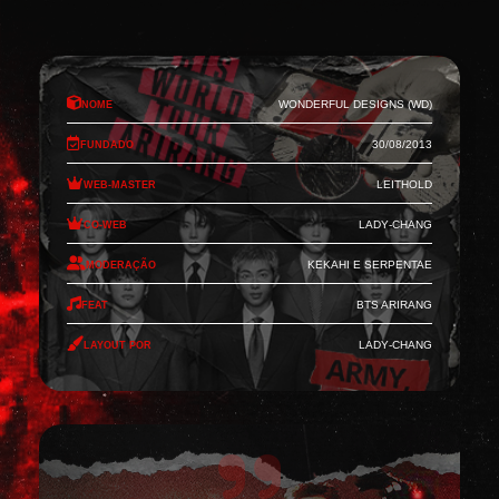
Nome
Wonderful Designs (WD)
Fundado
30/08/2013
Web-Master
Leithold
Co-Web
Lady-Chang
Moderação
Kekahi e Serpentae
Feat
BTS Arirang
Layout por
Lady-Chang