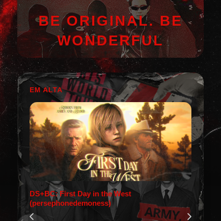
BE ORIGINAL. BE
WONDERFUL
EM ALTA
DS+BC: First Day in the West
(persephonedemoness)