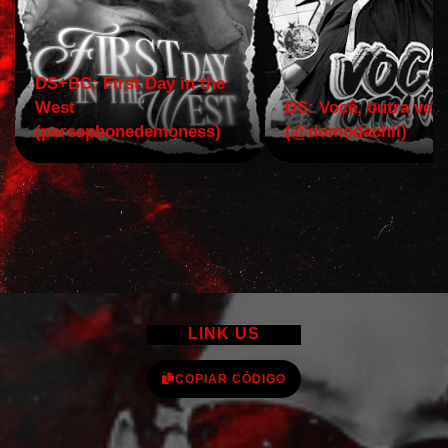
DS+BC: First Day in the
West
DS: Você, outra vez!
(persephonedemoness)
(@domodachii)
LINK US
COPIAR CÓDIGO