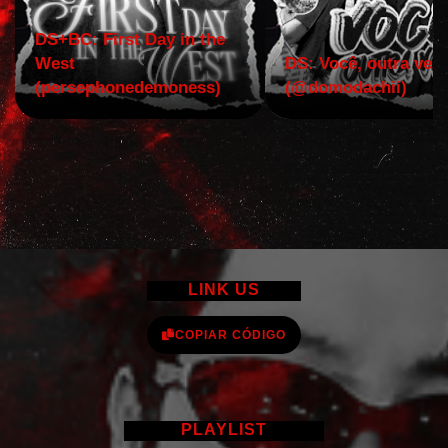
DS+BC: First Day in the
West
DS: Você, outra vez!
(persephonedemoness)
(@domodachii)
LINK US
COPIAR CÓDIGO
PLAYLIST