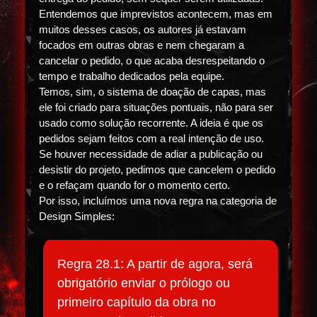
Entendemos que imprevistos acontecem, mas em
muitos desses casos, os autores já estavam
focados em outras obras e nem chegaram a
cancelar o pedido, o que acaba desrespeitando o
tempo e trabalho dedicados pela equipe.
Temos, sim, o sistema de doação de capas, mas
ele foi criado para situações pontuais, não para ser
usado como solução recorrente. A ideia é que os
pedidos sejam feitos com a real intenção de uso.
Se houver necessidade de adiar a publicação ou
desistir do projeto, pedimos que cancelem o pedido
e o refaçam quando for o momento certo.
Por isso, incluímos uma nova regra na categoria de
Design Simples:
Regra 28.1: A partir de agora, será
obrigatório enviar o prólogo ou
primeiro capítulo da obra no