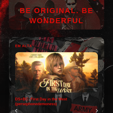
BE ORIGINAL. BE
WONDERFUL
EM ALTA
DS+BC: First Day in the West
(persephonedemoness)