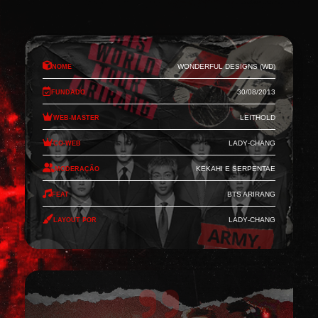
Nome
Wonderful Designs (WD)
Fundado
30/08/2013
Web-Master
Leithold
Co-Web
Lady-Chang
Moderação
Kekahi e Serpentae
Feat
BTS Arirang
Layout por
Lady-Chang