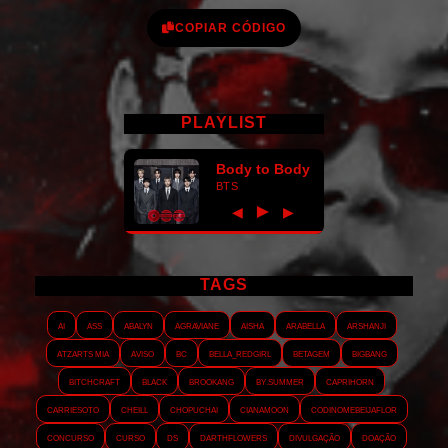
COPIAR CÓDIGO
PLAYLIST
Body to Body
BTS
►
◀
▶
TAGS
AI
ASS
Abalyn
Agraviane
Aisha
Arabella
Arshanji
Atzarts Mia
Aviso
BC
Bella_RedGirl
Betagem
Bigbang
Bitchcraft
Black
Brookang
By.summer
Caprihorn
Carriesoto
Cheill
Chopuchai
Cianamoon
Codinomebeijaflor
Concurso
Curso
DS
Darthflowers
Divulgação
Doação