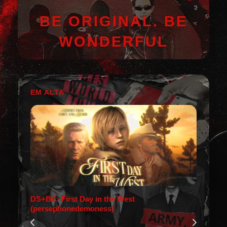
BE ORIGINAL. BE
WONDERFUL
EM ALTA
DS+BC: First Day in the West
(persephonedemoness)