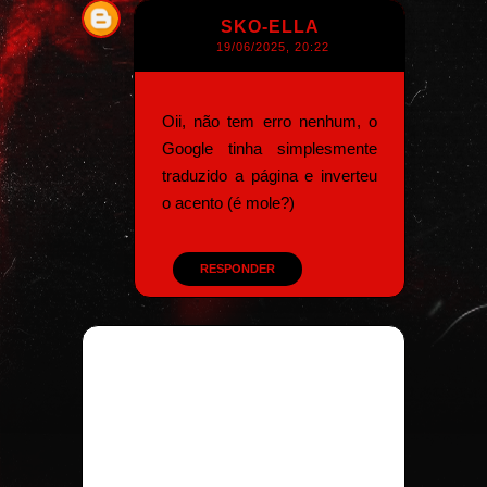
SKO-ELLA
19/06/2025, 20:22
Oii, não tem erro nenhum, o
Google tinha simplesmente
traduzido a página e inverteu
o acento (é mole?)
RESPONDER