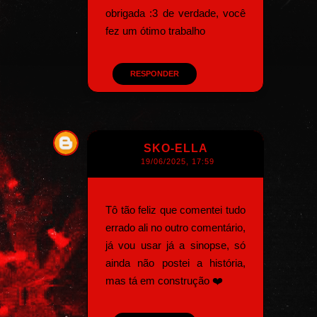
obrigada :3 de verdade, você
fez um ótimo trabalho
RESPONDER
SKO-ELLA
19/06/2025, 17:59
Tô tão feliz que comentei tudo
errado ali no outro comentário,
já vou usar já a sinopse, só
ainda não postei a história,
mas tá em construção ❤️