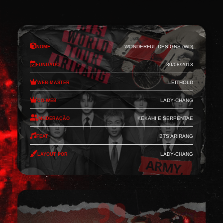
Nome
Wonderful Designs (WD)
Fundado
30/08/2013
Web-Master
Leithold
Co-Web
Lady-Chang
Moderação
Kekahi e Serpentae
Feat
BTS Arirang
Layout por
Lady-Chang