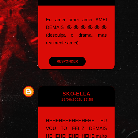
Eu amei amei amei AMEI
DEMAIS 😭😭😭😭😭😭
(desculpa o drama, mas
realmente amei)
RESPONDER
SKO-ELLA
19/06/2025, 17:58
HEHEHEHEHEHHEHE EU
VOU TÔ FELIZ DEMAIS
HEHEHEHEHEHHEHE muito