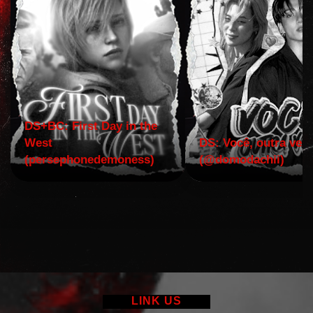
DS+BC: First Day in the
West
DS: Você, outra vez!
(persephonedemoness)
(@domodachii)
LINK US