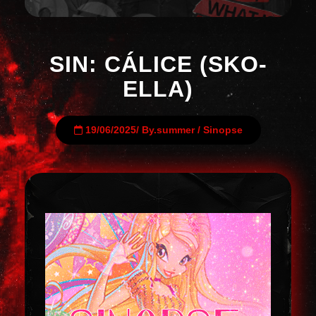
SIN: CÁLICE (SKO-
ELLA)
19/06/2025
/
By.summer
/
Sinopse