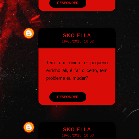
RESPONDER
SKO-ELLA
19/06/2025, 18:02
Tem um único e pequeno
errinho ali, é "à" o certo, tem
problema eu mudar?
RESPONDER
SKO-ELLA
19/06/2025, 18:03