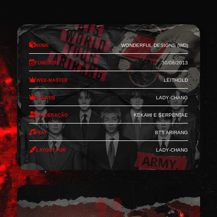
Nome
Wonderful Designs (WD)
Fundado
30/08/2013
Web-Master
Leithold
Co-Web
Lady-Chang
Moderação
Kekahi e Serpentae
Feat
BTS Arirang
Layout por
Lady-Chang