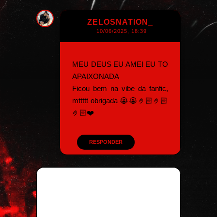
ZELOSNATION_
10/06/2025, 18:39
MEU DEUS EU AMEI EU TO
APAIXONADA
Ficou bem na vibe da fanfic,
mttttt obrigada 😭😭🤌🏻🤌🏻
🤌🏻❤️
RESPONDER