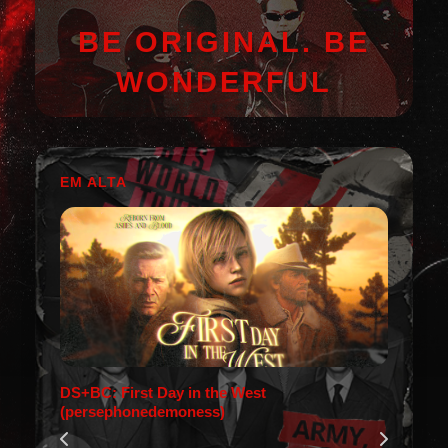
BE ORIGINAL. BE
WONDERFUL
EM ALTA
DS+BC: First Day in the West
(persephonedemoness)