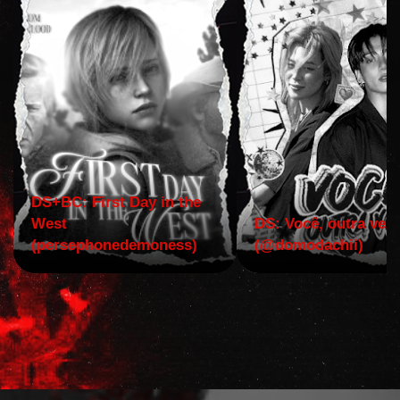
DS+BC: First Day in the
West
DS: Você, outra vez!
(persephonedemoness)
(@domodachii)