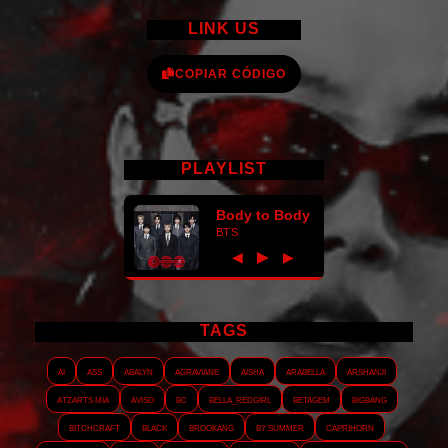
LINK US
COPIAR CÓDIGO
PLAYLIST
Body to Body
BTS
►
◀
▶
TAGS
AI
ASS
Abalyn
Agraviane
Aisha
Arabella
Arshanji
Atzarts Mia
Aviso
BC
Bella_RedGirl
Betagem
Bigbang
Bitchcraft
Black
Brookang
By.summer
Caprihorn