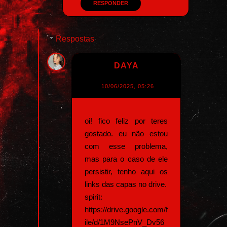
RESPONDER
Respostas
DAYA
10/06/2025, 05:26
oi! fico feliz por teres
gostado. eu não estou
com esse problema,
mas para o caso de ele
persistir, tenho aqui os
links das capas no drive.
spirit:
https://drive.google.com/f
ile/d/1M9NsePnV_Dv56