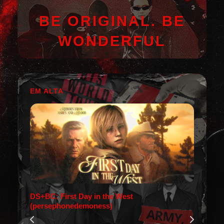
BE ORIGINAL. BE
WONDERFUL
EM ALTA
DS+BC: First Day in the West
(persephonedemoness)