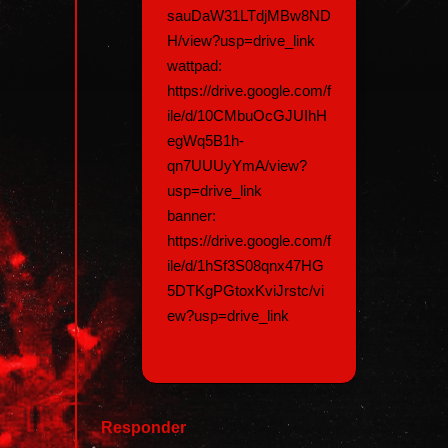
sauDaW31LTdjMBw8ND
H/view?usp=drive_link
wattpad:
https://drive.google.com/f
ile/d/10CMbuOcGJUIhH
egWq5B1h-
qn7UUUyYmA/view?
usp=drive_link
banner:
https://drive.google.com/f
ile/d/1hSf3S08qnx47HG
5DTKgPGtoxKviJrstc/vi
ew?usp=drive_link
Responder