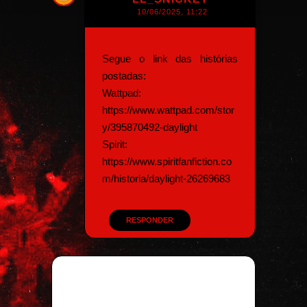
10/06/2025, 11:22
Segue o link das histórias
postadas:
Wattpad:
https://www.wattpad.com/stor
y/395870492-daylight
Spirit:
https://www.spiritfanfiction.co
m/historia/daylight-26269683
RESPONDER