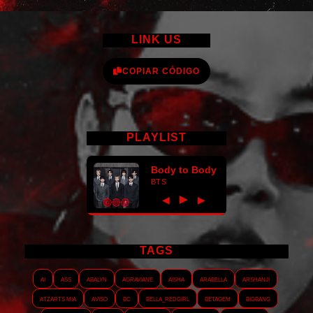
LINK US
COPIAR CÓDIGO
PLAYLIST
Body to Body
BTS
►
◀
▶
TAGS
AI
ASS
Abalyn
Agraviane
Aisha
Arabella
Arshanji
Atzarts Mia
Aviso
BC
Bella_RedGirl
Betagem
Bigbang