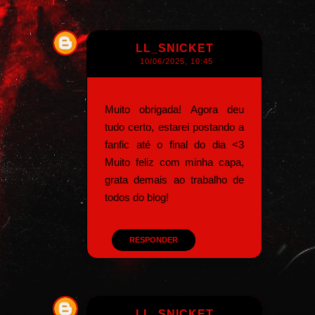
LL_SNICKET
10/06/2025, 10:45
Muito obrigada! Agora deu
tudo certo, estarei postando a
fanfic até o final do dia <3
Muito feliz com minha capa,
grata demais ao trabalho de
todos do blog!
RESPONDER
LL_SNICKET