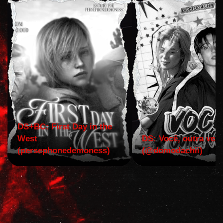
DS+BC: First Day in the
West
DS: Você, outra vez!
(persephonedemoness)
(@domodachii)