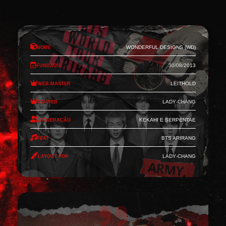
Nome
Wonderful Designs (WD)
Fundado
30/08/2013
Web-Master
Leithold
Co-Web
Lady-Chang
Moderação
Kekahi e Serpentae
Feat
BTS Arirang
Layout por
Lady-Chang