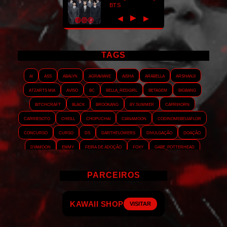
BTS
►
◀
▶
TAGS
AI
ASS
Abalyn
Agraviane
Aisha
Arabella
Arshanji
Atzarts Mia
Aviso
BC
Bella_RedGirl
Betagem
Bigbang
Bitchcraft
Black
Brookang
By.summer
Caprihorn
Carriesoto
Cheill
Chopuchai
Cianamoon
Codinomebeijaflor
Concurso
Curso
DS
Darthflowers
Divulgação
Doação
Dyamoon
Emmy
Feira de adoção
Foxy
Gabe_Potterhead
GeminnieKook
HALATZJOONG
HOTK
Harmonix
Holophernes
PARCEIROS
Hopezzz
Hyein
Interludia
Jensollie
Jmshicz
Jungebox
KathyJu
Kekahi
Korigami
KrystellWright
Kymai
LOVEJM
HIKIZI GALLERY
Lady-chang
LadySon
LadyVic
Layout
LeeChoi
Leithold
VISITAR
Lovren
Luagabriela
Lunybae
Manu_Tavares
Mao