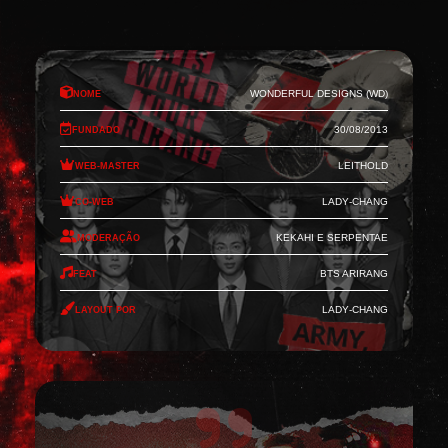
Nome
Wonderful Designs (WD)
Fundado
30/08/2013
Web-Master
Leithold
Co-Web
Lady-Chang
Moderação
Kekahi e Serpentae
Feat
BTS Arirang
Layout por
Lady-Chang