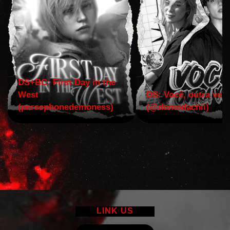
DS+BC: First Day in the
West
DS: Você, outra vez!
(persephonedemoness)
(@domodachii)
LINK US