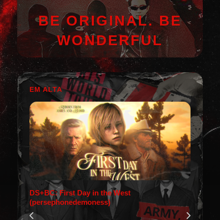
BE ORIGINAL. BE
WONDERFUL
EM ALTA
DS+BC: First Day in the West
(persephonedemoness)