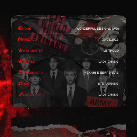
Nome
Wonderful Designs (WD)
Fundado
30/08/2013
Web-Master
Leithold
Co-Web
Lady-Chang
Moderação
Kekahi e Serpentae
Feat
BTS Arirang
Layout por
Lady-Chang