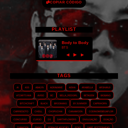
COPIAR CÓDIGO
PLAYLIST
Body to Body
BTS
►
◀
▶
TAGS
AI
ASS
Abalyn
Agraviane
Aisha
Arabella
Arshanji
Atzarts Mia
Aviso
BC
Bella_RedGirl
Betagem
Bigbang
Bitchcraft
Black
Brookang
By.summer
Caprihorn
Carriesoto
Cheill
Chopuchai
Cianamoon
Codinomebeijaflor
Concurso
Curso
DS
Darthflowers
Divulgação
Doação
Dyamoon
Emmy
Feira de adoção
Foxy
Gabe_Potterhead