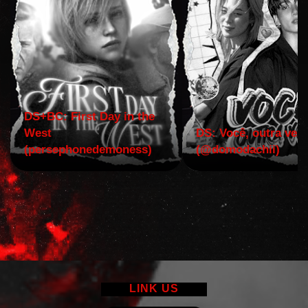
DS+BC: First Day in the
West
DS: Você, outra vez!
(persephonedemoness)
(@domodachii)
LINK US