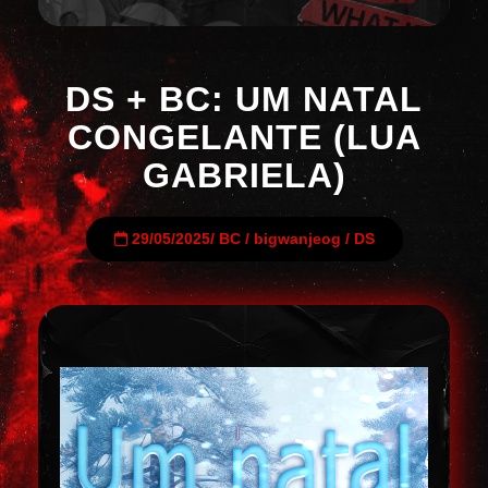
DS + BC: UM NATAL
CONGELANTE (LUA
GABRIELA)
29/05/2025
/
BC
/
bigwanjeog
/
DS