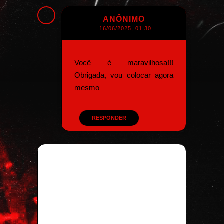
ANÔNIMO
16/06/2025, 01:30
Você é maravilhosa!!!
Obrigada, vou colocar agora
mesmo
RESPONDER