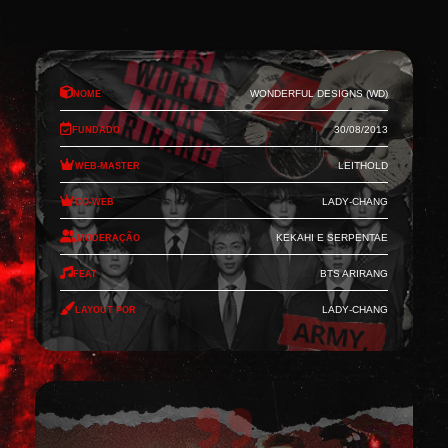
Nome
Wonderful Designs (WD)
Fundado
30/08/2013
Web-Master
Leithold
Co-Web
Lady-Chang
Moderação
Kekahi e Serpentae
Feat
BTS Arirang
Layout por
Lady-Chang