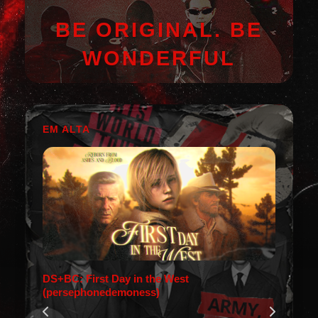
BE ORIGINAL. BE
WONDERFUL
EM ALTA
DS+BC: First Day in the West
(persephonedemoness)