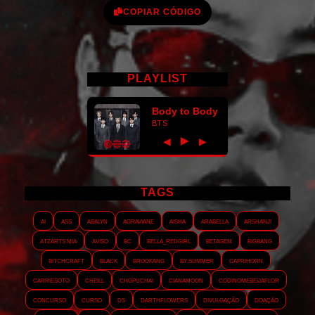
COPIAR CÓDIGO
PLAYLIST
Body to Body
BTS
►
◀
▶
TAGS
AI
ASS
Abalyn
Agraviane
Aisha
Arabella
Arshanji
Atzarts Mia
Aviso
BC
Bella_RedGirl
Betagem
Bigbang
Bitchcraft
Black
Brookang
By.summer
Caprihorn
Carriesoto
Cheill
Chopuchai
Cianamoon
Codinomebeijaflor
Concurso
Curso
DS
Darthflowers
Divulgação
Doação