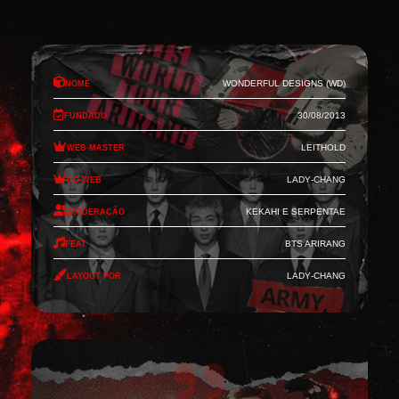
Nome
Wonderful Designs (WD)
Fundado
30/08/2013
Web-Master
Leithold
Co-Web
Lady-Chang
Moderação
Kekahi e Serpentae
Feat
BTS Arirang
Layout por
Lady-Chang