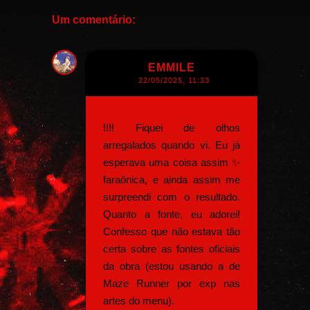
Um comentário:
EMMILE
22/05/2025, 11:33
!!!! Fiquei de olhos
arregalados quando vi. Eu já
esperava uma coisa assim ✨
faraônica, e ainda assim me
surpreendi com o resultado.
Quanto a fonte, eu adorei!
Confesso que não estava tão
certa sobre as fontes oficiais
da obra (estou usando a de
Maze Runner por exp nas
artes do menu).