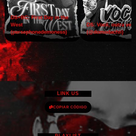
DS+BC: First Day in the
West
DS: Você, outra vez!
(persephonedemoness)
(@domodachii)
LINK US
COPIAR CÓDIGO
PLAYLIST