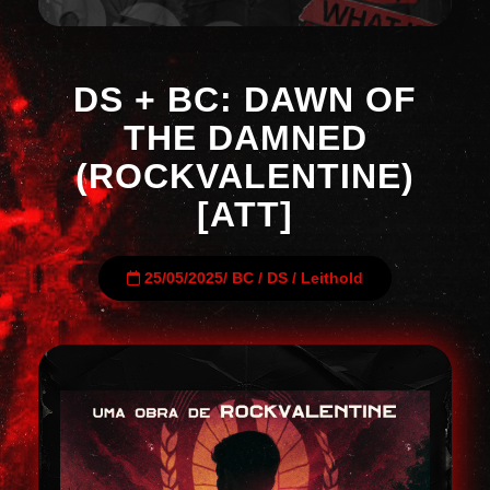
DS + BC: DAWN OF
THE DAMNED
(ROCKVALENTINE)
[ATT]
25/05/2025
/
BC
/
DS
/
Leithold