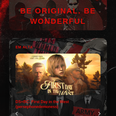
BE ORIGINAL. BE
WONDERFUL
EM ALTA
DS+BC: First Day in the West
(persephonedemoness)