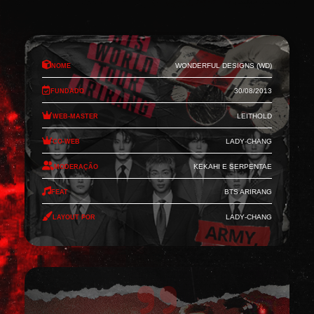
Nome
Wonderful Designs (WD)
Fundado
30/08/2013
Web-Master
Leithold
Co-Web
Lady-Chang
Moderação
Kekahi e Serpentae
Feat
BTS Arirang
Layout por
Lady-Chang