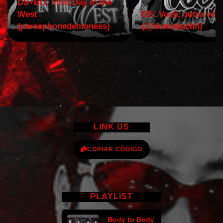
DS+BC: First Day in the
West
DS: Você, outra vez!
(persephonedemoness)
(@domodachii)
LINK US
COPIAR CÓDIGO
PLAYLIST
Body to Body