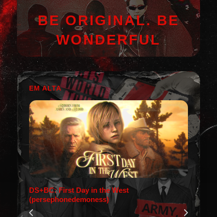
BE ORIGINAL. BE
WONDERFUL
EM ALTA
DS+BC: First Day in the West
(persephonedemoness)