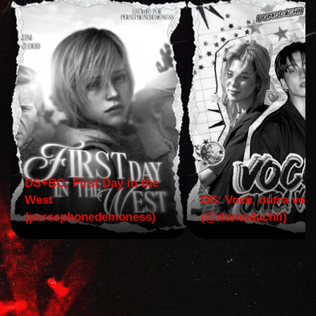
DS+BC: First Day in the
West
DS: Você, outra vez!
(persephonedemoness)
(@domodachii)