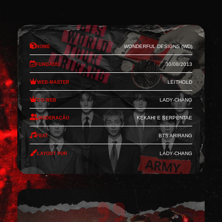
Nome
Wonderful Designs (WD)
Fundado
30/08/2013
Web-Master
Leithold
Co-Web
Lady-Chang
Moderação
Kekahi e Serpentae
Feat
BTS Arirang
Layout por
Lady-Chang