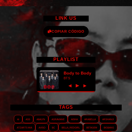
LINK US
COPIAR CÓDIGO
PLAYLIST
Body to Body
BTS
►
◀
▶
TAGS
AI
ASS
Abalyn
Agraviane
Aisha
Arabella
Arshanji
Atzarts Mia
Aviso
BC
Bella_RedGirl
Betagem
Bigbang