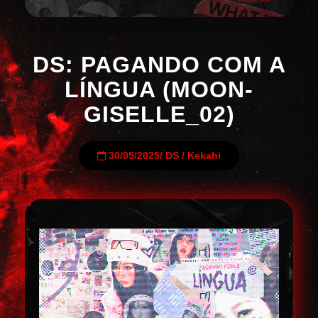
DS: PAGANDO COM A
LÍNGUA (MOON-
GISELLE_02)
30/05/2025
/
DS
/
Kekahi