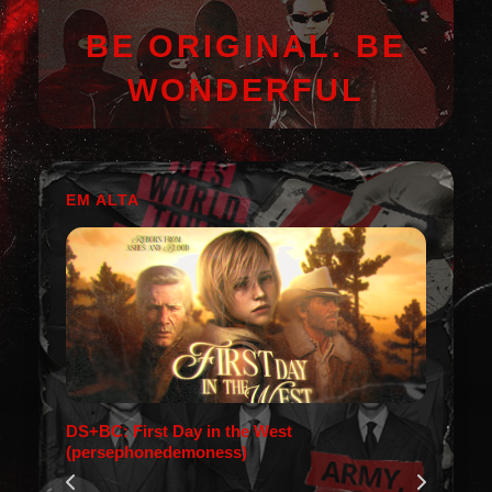
BE ORIGINAL. BE
WONDERFUL
EM ALTA
DS+BC: First Day in the West
(persephonedemoness)