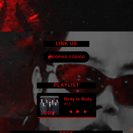
LINK US
COPIAR CÓDIGO
PLAYLIST
Body to Body
BTS
►
◀
▶