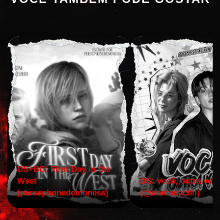
DS+BC: First Day in the
West
DS: Você, outra vez!
(persephonedemoness)
(@domodachii)