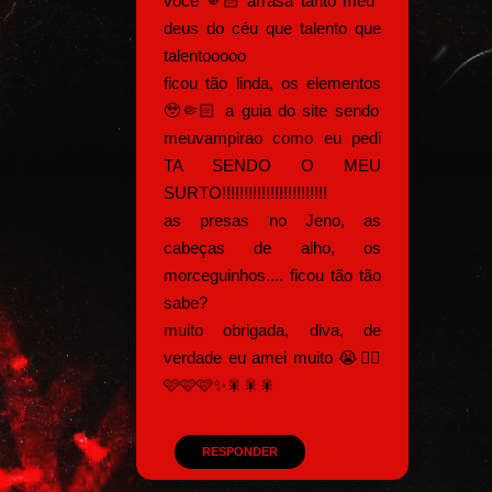
você 🫵🏻 arrasa tanto meu
deus do céu que talento que
talentooooo
ficou tão linda, os elementos
🥹🤏🏻 a guia do site sendo
meuvampirao como eu pedi
TA SENDO O MEU
SURTO!!!!!!!!!!!!!!!!!!!!!!!!
as presas no Jeno, as
cabeças de alho, os
morceguinhos.... ficou tão tão
sabe?
muito obrigada, diva, de
verdade eu amei muito 😭☝🏻
🩷🩷🩷✨️🎇🎇🎇
RESPONDER