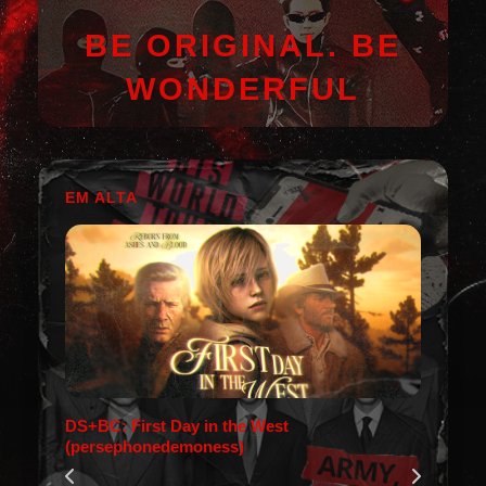
BE ORIGINAL. BE
WONDERFUL
EM ALTA
DS+BC: First Day in the West
(persephonedemoness)