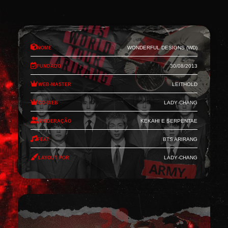
Nome
Wonderful Designs (WD)
Fundado
30/08/2013
Web-Master
Leithold
Co-Web
Lady-Chang
Moderação
Kekahi e Serpentae
Feat
BTS Arirang
Layout por
Lady-Chang