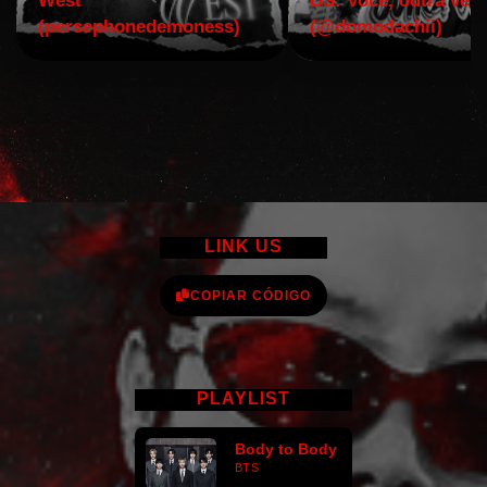
West
DS: Você, outra vez!
(persephonedemoness)
(@domodachii)
LINK US
COPIAR CÓDIGO
PLAYLIST
Body to Body
BTS