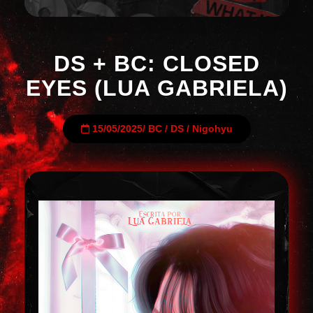
DS + BC: CLOSED
EYES (LUA GABRIELA)
15/05/2025
/
BC
/
DS
/
Nigohyu