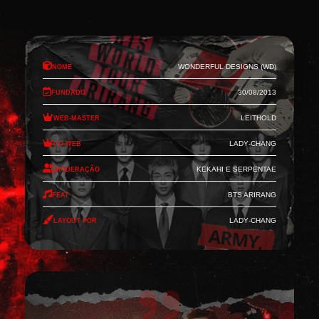
Nome
Wonderful Designs (WD)
Fundado
30/08/2013
Web-Master
Leithold
Co-Web
Lady-Chang
Moderação
Kekahi e Serpentae
Feat
BTS Arirang
Layout por
Lady-Chang