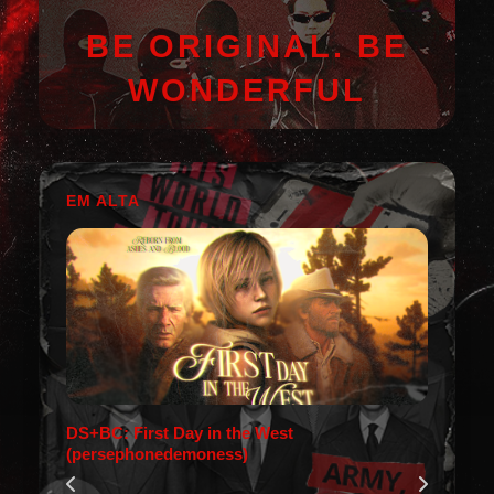
BE ORIGINAL. BE
WONDERFUL
EM ALTA
DS+BC: First Day in the West
(persephonedemoness)