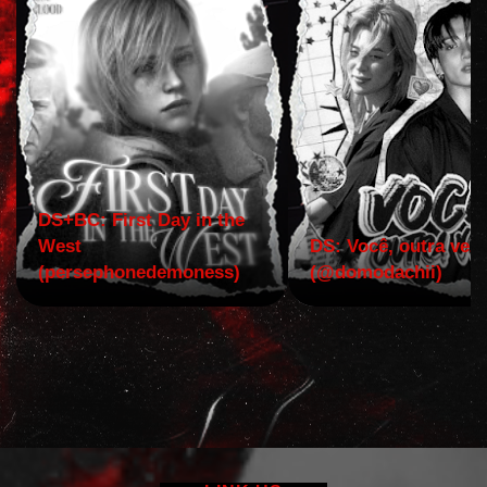
DS+BC: First Day in the
West
DS: Você, outra vez!
(persephonedemoness)
(@domodachii)