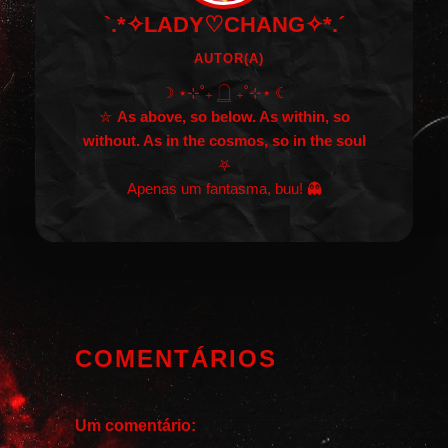
`.*✧LADY♡CHANG✧*.´
AUTOR(A)
☽ ⋆⊹˚₊ 𓉸 ₊˚⊹⋆ ☾
⛦
As above, so below. As within, so
without. As in the cosmos, so in the soul
⛧
Apenas um fantasma, buu! 👻
COMENTÁRIOS
Um comentário: