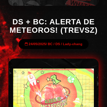
DS + BC: ALERTA DE
METEOROS! (TREVSZ)
24/05/2025
/
BC
/
DS
/
Lady-chang