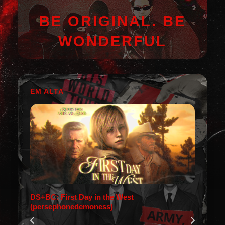
BE ORIGINAL. BE
WONDERFUL
EM ALTA
DS+BC: First Day in the West
(persephonedemoness)