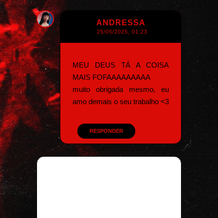
ANDRESSA
25/05/2025, 01:23
MEU DEUS TÁ A COISA
MAIS FOFAAAAAAAAA
muito obrigada mesmo, eu
amo demais o seu trabalho <3
RESPONDER