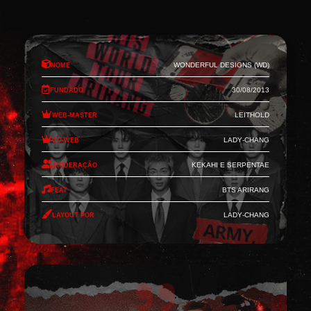
Nome
Wonderful Designs (WD)
Fundado
30/08/2013
Web-Master
Leithold
Co-Web
Lady-Chang
Moderação
Kekahi e Serpentae
Feat
BTS Arirang
Layout por
Lady-Chang