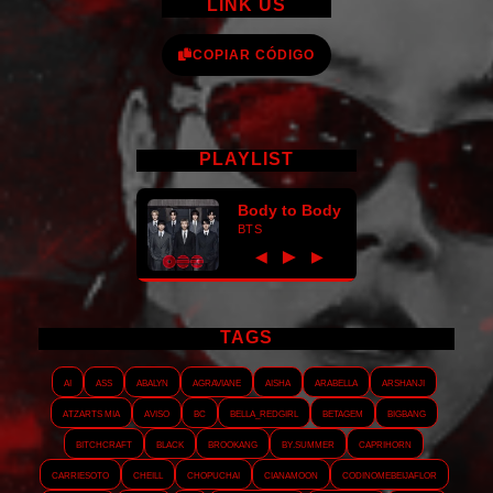
LINK US
COPIAR CÓDIGO
PLAYLIST
Body to Body
BTS
►
◀
▶
TAGS
AI
ASS
Abalyn
Agraviane
Aisha
Arabella
Arshanji
Atzarts Mia
Aviso
BC
Bella_RedGirl
Betagem
Bigbang
Bitchcraft
Black
Brookang
By.summer
Caprihorn
Carriesoto
Cheill
Chopuchai
Cianamoon
Codinomebeijaflor