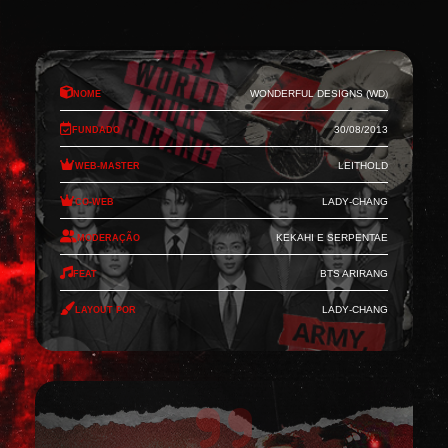
Nome
Wonderful Designs (WD)
Fundado
30/08/2013
Web-Master
Leithold
Co-Web
Lady-Chang
Moderação
Kekahi e Serpentae
Feat
BTS Arirang
Layout por
Lady-Chang