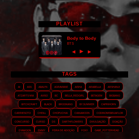
PLAYLIST
Body to Body
BTS
►
◀
▶
TAGS
AI
ASS
Abalyn
Agraviane
Aisha
Arabella
Arshanji
Atzarts Mia
Aviso
BC
Bella_RedGirl
Betagem
Bigbang
Bitchcraft
Black
Brookang
By.summer
Caprihorn
Carriesoto
Cheill
Chopuchai
Cianamoon
Codinomebeijaflor
Concurso
Curso
DS
Darthflowers
Divulgação
Doação
Dyamoon
Emmy
Feira de adoção
Foxy
Gabe_Potterhead
GeminnieKook
HALATZJOONG
HOTK
Harmonix
Holophernes