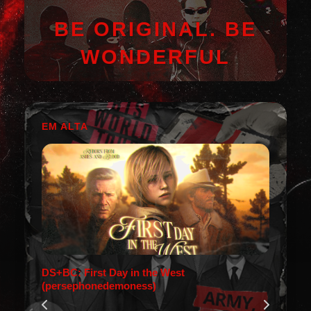
BE ORIGINAL. BE
WONDERFUL
EM ALTA
DS+BC: First Day in the West
(persephonedemoness)