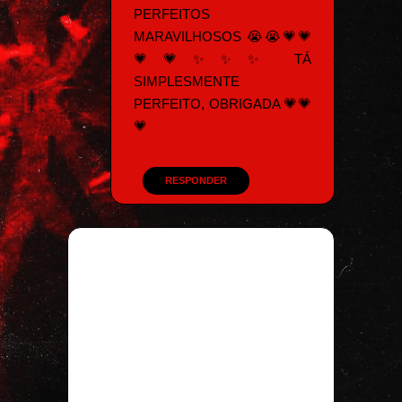
PERFEITOS
MARAVILHOSOS 😭😭💗💗
💗💗✨✨✨ TÁ
SIMPLESMENTE
PERFEITO, OBRIGADA 💗💗
💗
RESPONDER