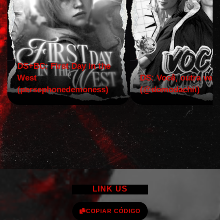
DS+BC: First Day in the
West
DS: Você, outra vez!
(persephonedemoness)
(@domodachii)
LINK US
COPIAR CÓDIGO