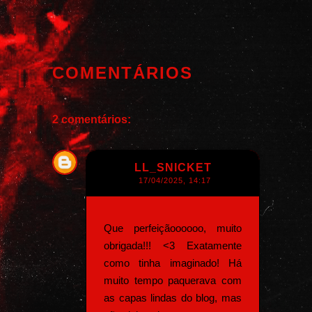
COMENTÁRIOS
2 comentários:
LL_SNICKET
17/04/2025, 14:17
Que perfeiçãoooooo, muito
obrigada!!! <3 Exatamente
como tinha imaginado! Há
muito tempo paquerava com
as capas lindas do blog, mas