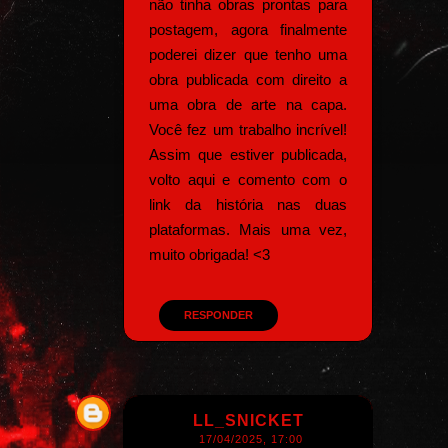
não tinha obras prontas para
postagem, agora finalmente
poderei dizer que tenho uma
obra publicada com direito a
uma obra de arte na capa.
Você fez um trabalho incrível!
Assim que estiver publicada,
volto aqui e comento com o
link da história nas duas
plataformas. Mais uma vez,
muito obrigada! <3
RESPONDER
LL_SNICKET
17/04/2025, 17:00