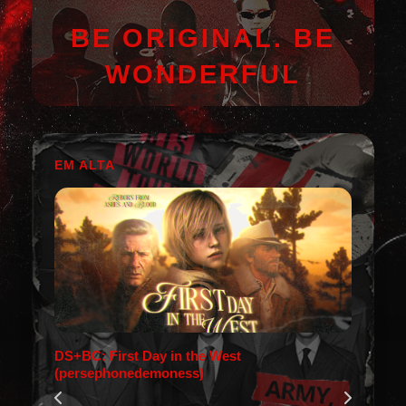
BE ORIGINAL. BE
WONDERFUL
EM ALTA
DS+BC: First Day in the West
(persephonedemoness)