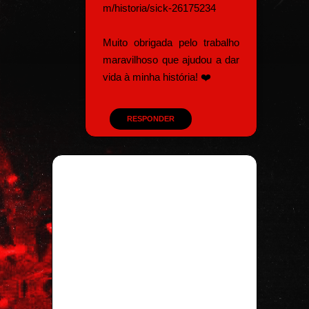
m/historia/sick-26175234
Muito obrigada pelo trabalho
maravilhoso que ajudou a dar
vida à minha história! ❤️
RESPONDER