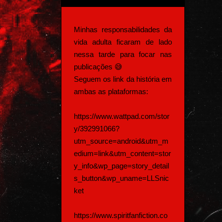
Minhas responsabilidades da
vida adulta ficaram de lado
nessa tarde para focar nas
publicações 😅
Seguem os link da história em
ambas as plataformas:
https://www.wattpad.com/stor
y/392991066?
utm_source=android&utm_m
edium=link&utm_content=stor
y_info&wp_page=story_detail
s_button&wp_uname=LLSnic
ket
https://www.spiritfanfiction.co