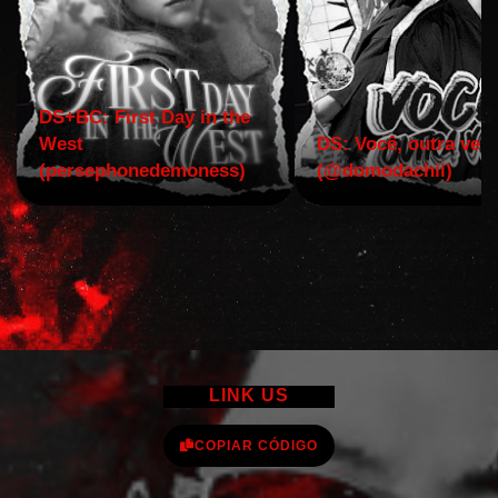
DS+BC: First Day in the
West
DS: Você, outra vez!
(persephonedemoness)
(@domodachii)
LINK US
COPIAR CÓDIGO