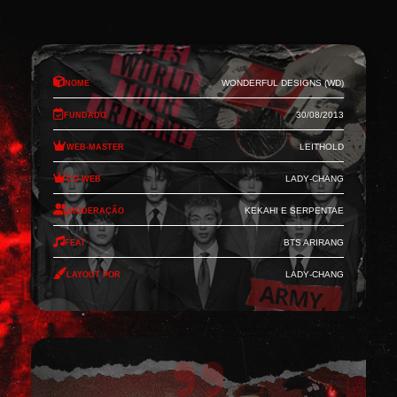
Nome
Wonderful Designs (WD)
Fundado
30/08/2013
Web-Master
Leithold
Co-Web
Lady-Chang
Moderação
Kekahi e Serpentae
Feat
BTS Arirang
Layout por
Lady-Chang