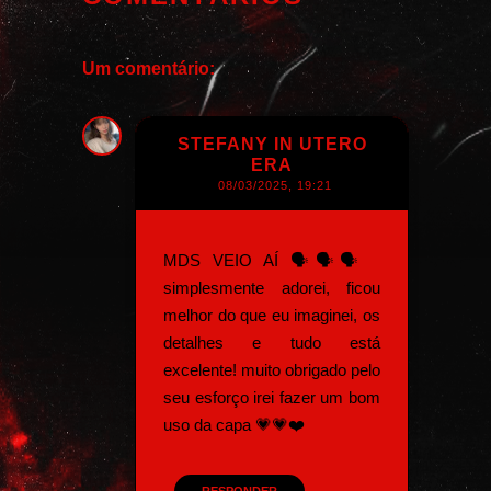
Um comentário:
STEFANY IN UTERO
ERA
08/03/2025, 19:21
MDS VEIO AÍ 🗣️🗣️🗣️
simplesmente adorei, ficou
melhor do que eu imaginei, os
detalhes e tudo está
excelente! muito obrigado pelo
seu esforço irei fazer um bom
uso da capa 💗💗❤️