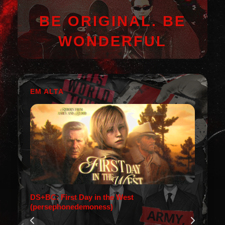
BE ORIGINAL. BE
WONDERFUL
EM ALTA
DS+BC: First Day in the West
(persephonedemoness)