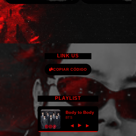
LINK US
COPIAR CÓDIGO
PLAYLIST
Body to Body
BTS
►
◀
▶