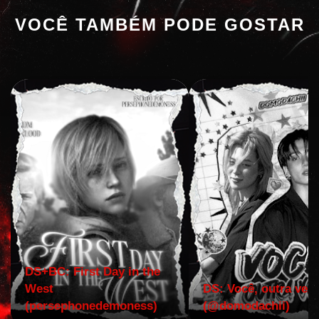
VOCÊ TAMBÉM PODE GOSTAR
DS+BC: First Day in the
West
DS: Você, outra vez!
(persephonedemoness)
(@domodachii)