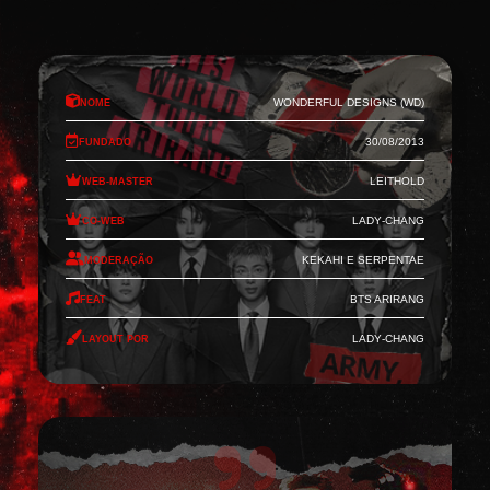
Nome
Wonderful Designs (WD)
Fundado
30/08/2013
Web-Master
Leithold
Co-Web
Lady-Chang
Moderação
Kekahi e Serpentae
Feat
BTS Arirang
Layout por
Lady-Chang