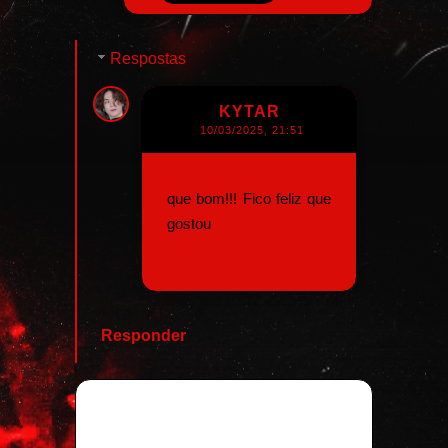
Respostas
KYTAR
10/03/2025, 21:51
que bom!!! Fico feliz que
gostou
Responder