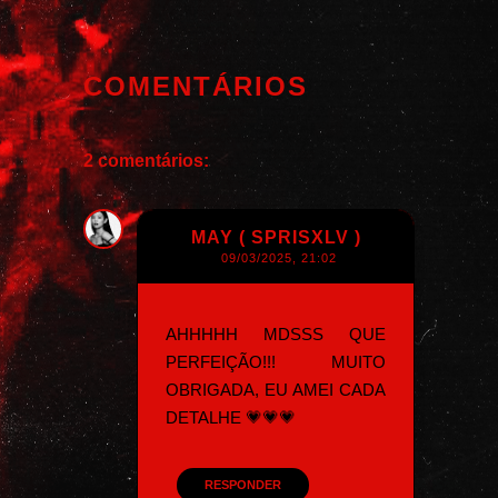
COMENTÁRIOS
2 comentários:
MAY ( SPRISXLV )
09/03/2025, 21:02
AHHHHH MDSSS QUE
PERFEIÇÃO!!! MUITO
OBRIGADA, EU AMEI CADA
DETALHE 💗💗💗
RESPONDER