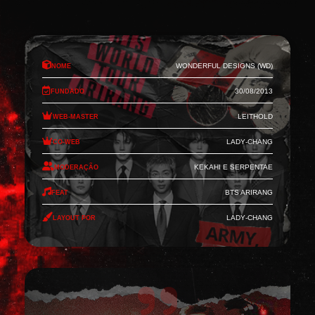
Nome
Wonderful Designs (WD)
Fundado
30/08/2013
Web-Master
Leithold
Co-Web
Lady-Chang
Moderação
Kekahi e Serpentae
Feat
BTS Arirang
Layout por
Lady-Chang