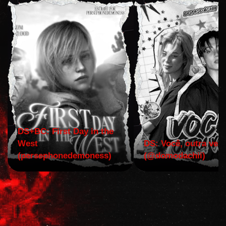
DS+BC: First Day in the
West
DS: Você, outra vez!
(persephonedemoness)
(@domodachii)