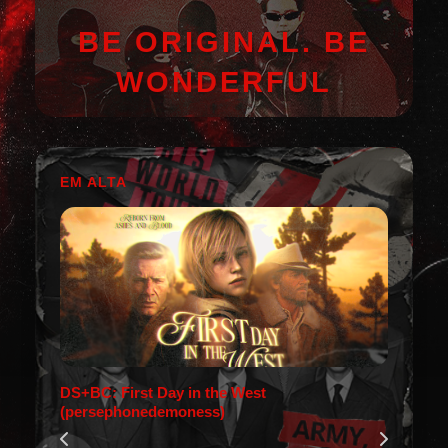
BE ORIGINAL. BE
WONDERFUL
EM ALTA
DS+BC: First Day in the West
(persephonedemoness)