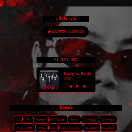
LINK US
COPIAR CÓDIGO
PLAYLIST
Body to Body
BTS
►
◀
▶
TAGS
AI
ASS
Abalyn
Agraviane
Aisha
Arabella
Arshanji
Atzarts Mia
Aviso
BC
Bella_RedGirl
Betagem
Bigbang