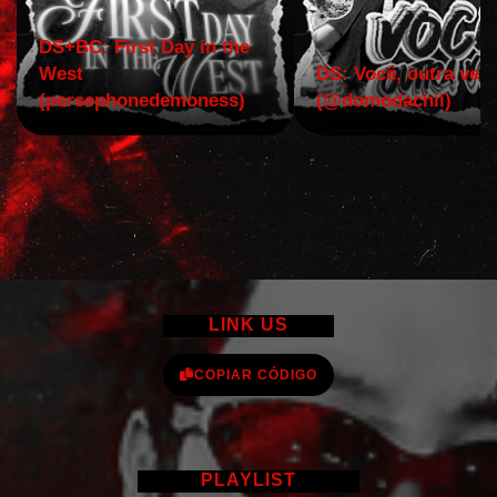
DS+BC: First Day in the
West
DS: Você, outra vez!
(persephonedemoness)
(@domodachii)
LINK US
COPIAR CÓDIGO
PLAYLIST