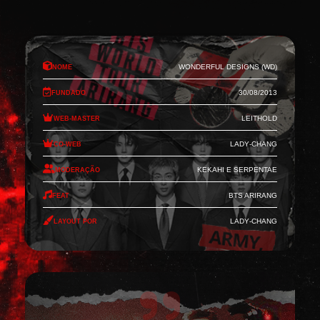
Nome
Wonderful Designs (WD)
Fundado
30/08/2013
Web-Master
Leithold
Co-Web
Lady-Chang
Moderação
Kekahi e Serpentae
Feat
BTS Arirang
Layout por
Lady-Chang