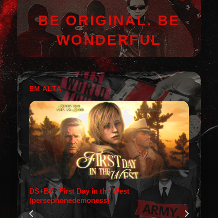
BE ORIGINAL. BE
WONDERFUL
EM ALTA
DS+BC: First Day in the West
(persephonedemoness)