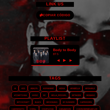
LINK US
COPIAR CÓDIGO
PLAYLIST
Body to Body
BTS
►
◀
▶
TAGS
AI
ASS
Abalyn
Agraviane
Aisha
Arabella
Arshanji
Atzarts Mia
Aviso
BC
Bella_RedGirl
Betagem
Bigbang
Bitchcraft
Black
Brookang
By.summer
Caprihorn
Carriesoto
Cheill
Chopuchai
Cianamoon
Codinomebeijaflor