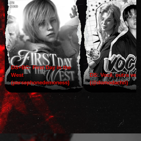
DS+BC: First Day in the
West
DS: Você, outra vez!
(persephonedemoness)
(@domodachii)