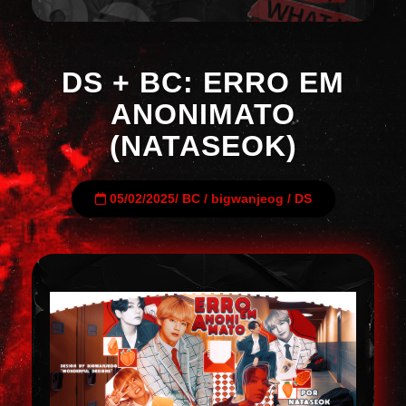
DS + BC: ERRO EM
ANONIMATO
(NATASEOK)
05/02/2025
/
BC
/
bigwanjeog
/
DS