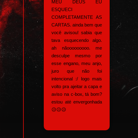
MEU DEUS EU
ESQUECI
COMPLETAMENTE AS
CARTAS. ainda bem que
você avisou! sabia que
tava esquecendo algo.
ah nãooooooooo. me
desculpe mesmo por
esse engano, meu anjo,
juro que não foi
intencional :/ logo mais
volto pra ajeitar a capa e
aviso na c-box, tá bom?
estou até envergonhada
😥😥😥