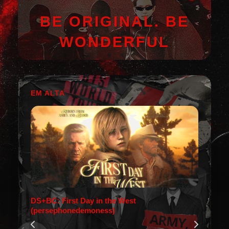
BE ORIGINAL. BE
WONDERFUL
EM ALTA
DS+BC: First Day in the West
(persephonedemoness)