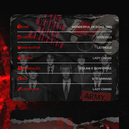
Nome
Wonderful Designs (WD)
Fundado
30/08/2013
Web-Master
Leithold
Co-Web
Lady-Chang
Moderação
Kekahi e Serpentae
Feat
BTS Arirang
Layout por
Lady-Chang