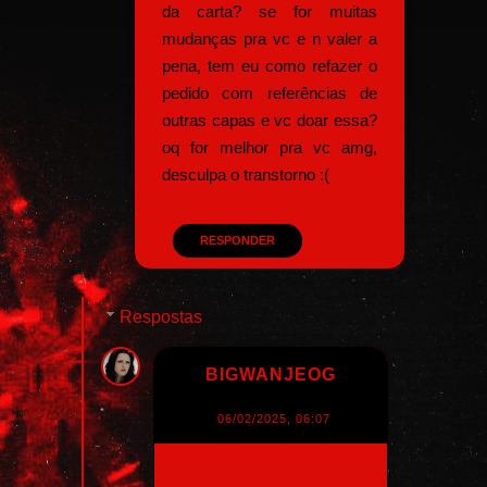
da carta? se for muitas
mudanças pra vc e n valer a
pena, tem eu como refazer o
pedido com referências de
outras capas e vc doar essa?
oq for melhor pra vc amg,
desculpa o transtorno :(
RESPONDER
Respostas
BIGWANJEOG
06/02/2025, 06:07