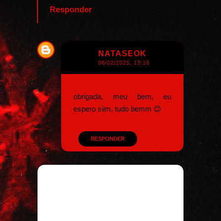
Responder
NATASEOK
06/02/2025, 13:16
obrigada, meu bem, eu
espero siim, tudo bemm 😊
RESPONDER