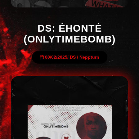
DS: ÉHONTÉ
(ONLYTIMEBOMB)
08/02/2025
/
DS
/
Neppturn