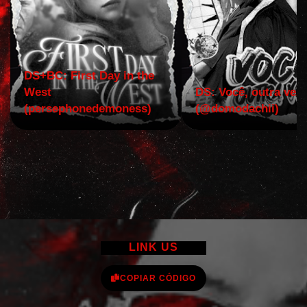
DS+BC: First Day in the
West
DS: Você, outra vez!
(persephonedemoness)
(@domodachii)
LINK US
COPIAR CÓDIGO