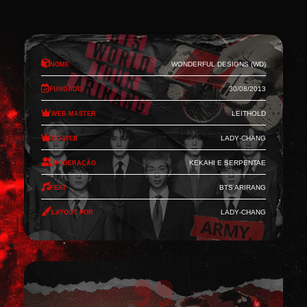
Nome
Wonderful Designs (WD)
Fundado
30/08/2013
Web-Master
Leithold
Co-Web
Lady-Chang
Moderação
Kekahi e Serpentae
Feat
BTS Arirang
Layout por
Lady-Chang