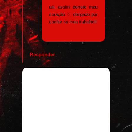
aiii, assim derrete meu
coração ♡ obrigado por
confiar no meu trabalho!!
Responder