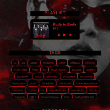
PLAYLIST
Body to Body
BTS
►
◀
▶
TAGS
AI
ASS
Abalyn
Agraviane
Aisha
Arabella
Arshanji
Atzarts Mia
Aviso
BC
Bella_RedGirl
Betagem
Bigbang
Bitchcraft
Black
Brookang
By.summer
Caprihorn
Carriesoto
Cheill
Chopuchai
Cianamoon
Codinomebeijaflor
Concurso
Curso
DS
Darthflowers
Divulgação
Doação
Dyamoon
Emmy
Feira de adoção
Foxy
Gabe_Potterhead
GeminnieKook
HALATZJOONG
HOTK
Harmonix
Holophernes