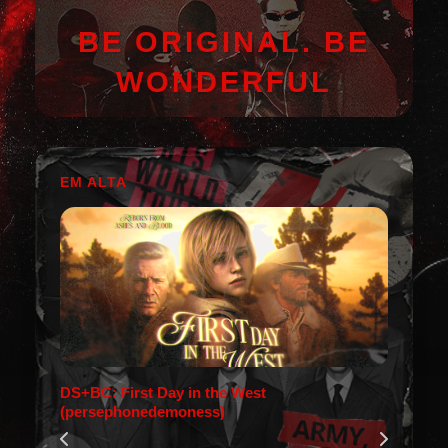
BE ORIGINAL. BE
WONDERFUL
EM ALTA
DS+BC: First Day in the West
(persephonedemoness)