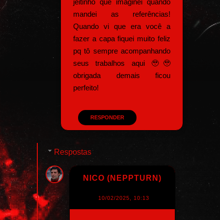
jeitinho que imaginei quando
mandei as referências!
Quando vi que era você a
fazer a capa fiquei muito feliz
pq tô sempre acompanhando
seus trabalhos aqui 🥹🥹
obrigada demais ficou
perfeito!
RESPONDER
Respostas
NICO (NEPPTURN)
10/02/2025, 10:13