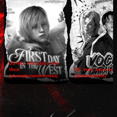
DS+BC: First Day in the
West
DS: Você, outra vez!
(persephonedemoness)
(@domodachii)