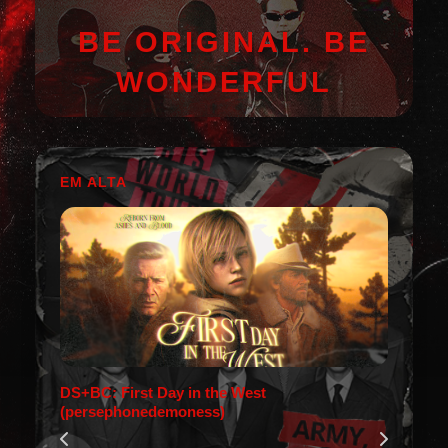
BE ORIGINAL. BE
WONDERFUL
EM ALTA
DS+BC: First Day in the West
(persephonedemoness)