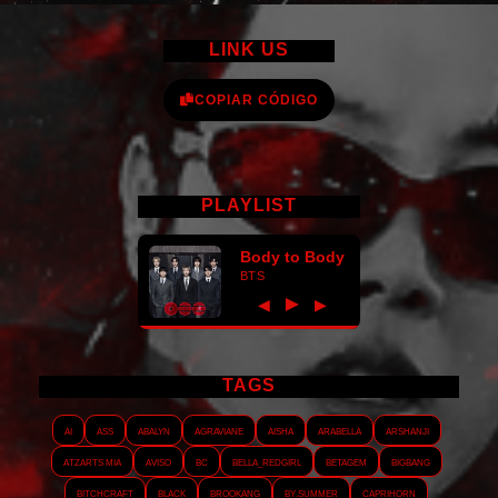
LINK US
COPIAR CÓDIGO
PLAYLIST
Body to Body
BTS
►
◀
▶
TAGS
AI
ASS
Abalyn
Agraviane
Aisha
Arabella
Arshanji
Atzarts Mia
Aviso
BC
Bella_RedGirl
Betagem
Bigbang
Bitchcraft
Black
Brookang
By.summer
Caprihorn