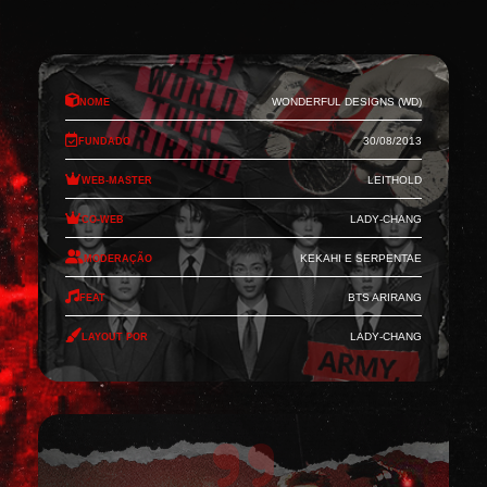
Nome
Wonderful Designs (WD)
Fundado
30/08/2013
Web-Master
Leithold
Co-Web
Lady-Chang
Moderação
Kekahi e Serpentae
Feat
BTS Arirang
Layout por
Lady-Chang