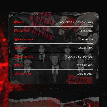
Nome
Wonderful Designs (WD)
Fundado
30/08/2013
Web-Master
Leithold
Co-Web
Lady-Chang
Moderação
Kekahi e Serpentae
Feat
BTS Arirang
Layout por
Lady-Chang