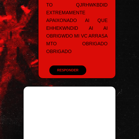
TO QJRHWKBDID
EXTREMAMENTE
APAIXONADO AI QUE
EHHEKWNDID AI AI
OBRIGWDO MI VC ARRASA
MTO OBRIGADO
OBRIGADO
RESPONDER