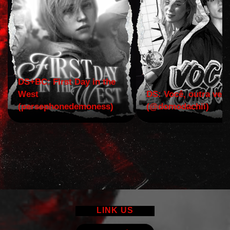
DS+BC: First Day in the
West
DS: Você, outra vez!
(persephonedemoness)
(@domodachii)
LINK US