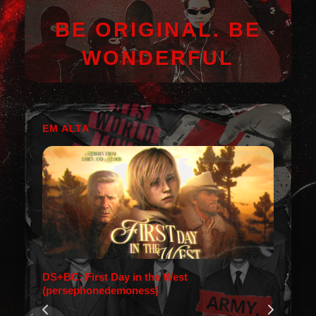
BE ORIGINAL. BE
WONDERFUL
EM ALTA
DS+BC: First Day in the West
(persephonedemoness)