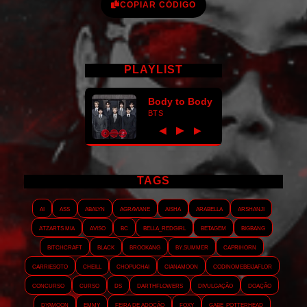
COPIAR CÓDIGO
PLAYLIST
Body to Body
BTS
►
◀
▶
TAGS
AI
ASS
Abalyn
Agraviane
Aisha
Arabella
Arshanji
Atzarts Mia
Aviso
BC
Bella_RedGirl
Betagem
Bigbang
Bitchcraft
Black
Brookang
By.summer
Caprihorn
Carriesoto
Cheill
Chopuchai
Cianamoon
Codinomebeijaflor
Concurso
Curso
DS
Darthflowers
Divulgação
Doação
Dyamoon
Emmy
Feira de adoção
Foxy
Gabe_Potterhead