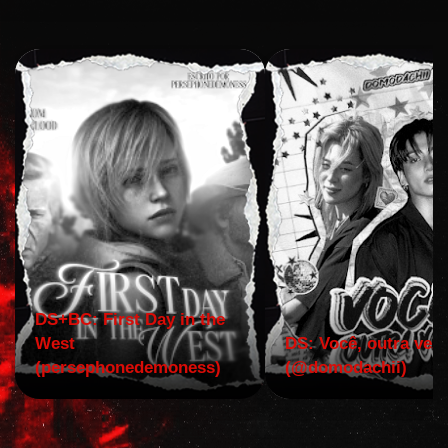
DS+BC: First Day in the
West
DS: Você, outra vez!
(persephonedemoness)
(@domodachii)