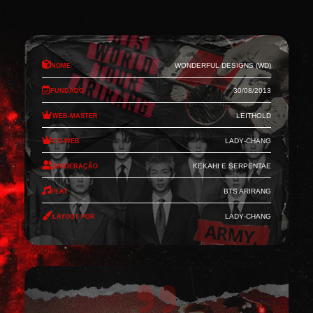
Nome
Wonderful Designs (WD)
Fundado
30/08/2013
Web-Master
Leithold
Co-Web
Lady-Chang
Moderação
Kekahi e Serpentae
Feat
BTS Arirang
Layout por
Lady-Chang