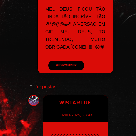
MEU DEUS, FICOU TÃO
LINDA TÃO INCRÍVEL TÃO
@*@(*@&@ A VERSÃO EM
GIF, MEU DEUS, TO
TREMENDO, MUITO
OBRIGADA ÍCONE!!!!!!! 😭💗
RESPONDER
Respostas
WISTARLUK
02/01/2025, 23:43
AAAAAAAAAAAAAAAA