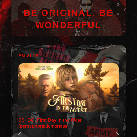
BE ORIGINAL. BE
WONDERFUL
EM ALTA
DS+BC: First Day in the West
(persephonedemoness)