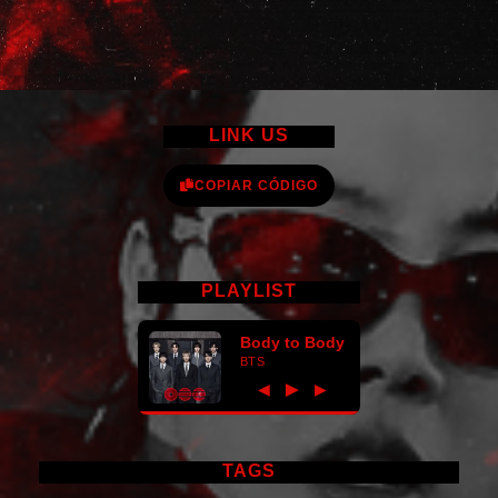
LINK US
COPIAR CÓDIGO
PLAYLIST
Body to Body
BTS
►
◀
▶
TAGS