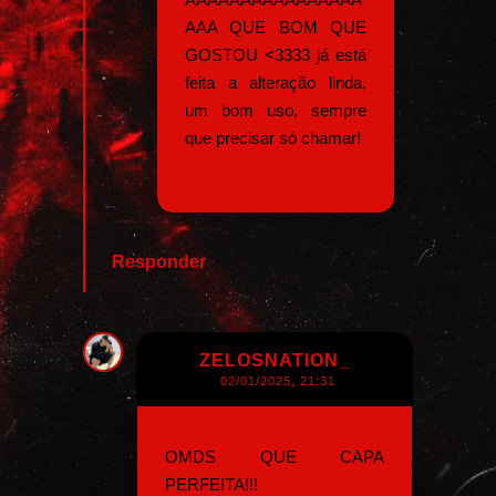
AAA QUE BOM QUE
GOSTOU <3333 já está
feita a alteração linda,
um bom uso, sempre
que precisar só chamar!
Responder
ZELOSNATION_
02/01/2025, 21:31
OMDS QUE CAPA
PERFEITA!!!