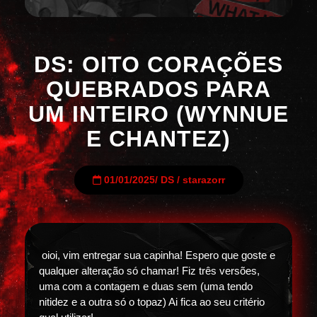
DS: OITO CORAÇÕES
QUEBRADOS PARA
UM INTEIRO (WYNNUE
E CHANTEZ)
01/01/2025
/
DS
/
starazorr
oioi, vim entregar sua capinha! Espero que goste e
qualquer alteração só chamar! Fiz três versões,
uma com a contagem e duas sem (uma tendo
nitidez e a outra só o topaz) Ai fica ao seu critério