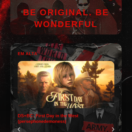
BE ORIGINAL. BE
WONDERFUL
EM ALTA
DS+BC: First Day in the West
(persephonedemoness)