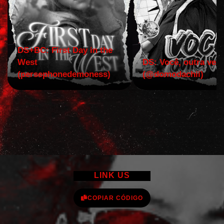
DS+BC: First Day in the
West
DS: Você, outra vez!
(persephonedemoness)
(@domodachii)
LINK US
COPIAR CÓDIGO