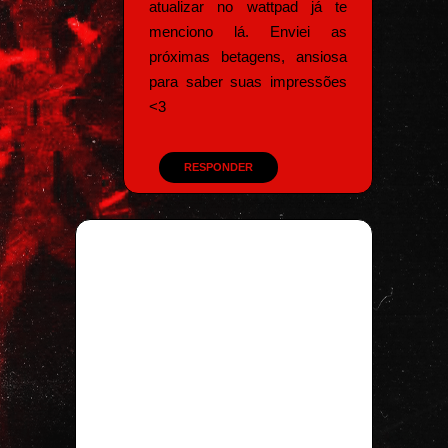
atualizar no wattpad já te
menciono lá. Enviei as
próximas betagens, ansiosa
para saber suas impressões
<3
RESPONDER