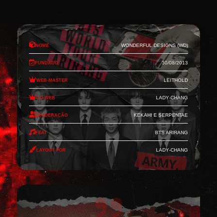
Nome
Wonderful Designs (WD)
Fundado
30/08/2013
Web-Master
Leithold
Co-Web
Lady-Chang
Moderação
Kekahi e Serpentae
Feat
BTS Arirang
Layout por
Lady-Chang