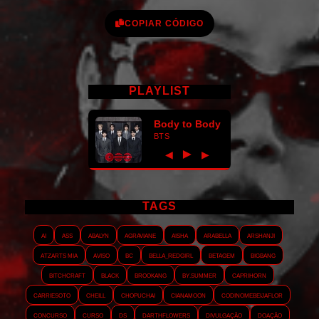
COPIAR CÓDIGO
PLAYLIST
Body to Body
BTS
►
◀
▶
TAGS
AI
ASS
Abalyn
Agraviane
Aisha
Arabella
Arshanji
Atzarts Mia
Aviso
BC
Bella_RedGirl
Betagem
Bigbang
Bitchcraft
Black
Brookang
By.summer
Caprihorn
Carriesoto
Cheill
Chopuchai
Cianamoon
Codinomebeijaflor
Concurso
Curso
DS
Darthflowers
Divulgação
Doação