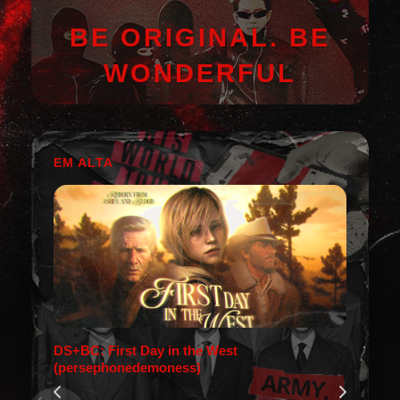
BE ORIGINAL. BE
WONDERFUL
EM ALTA
DS+BC: First Day in the West
(persephonedemoness)