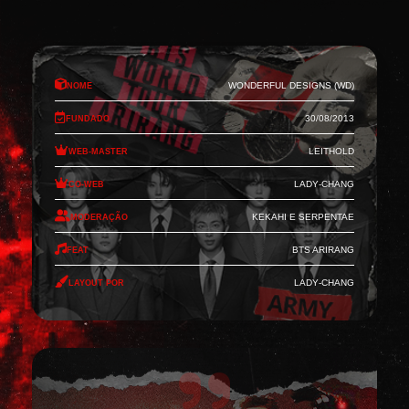
Nome
Wonderful Designs (WD)
Fundado
30/08/2013
Web-Master
Leithold
Co-Web
Lady-Chang
Moderação
Kekahi e Serpentae
Feat
BTS Arirang
Layout por
Lady-Chang