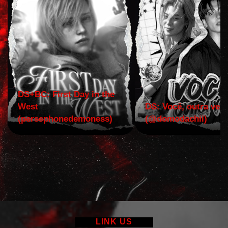
DS+BC: First Day in the
West
DS: Você, outra vez!
(persephonedemoness)
(@domodachii)
LINK US