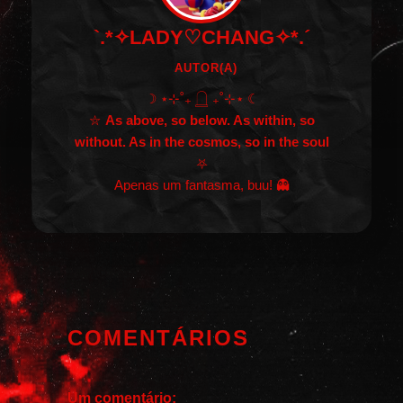
`.*✧LADY♡CHANG✧*.´
AUTOR(A)
☽ ⋆⊹˚₊ 𓉸 ₊˚⊹⋆ ☾
⛦
As above, so below. As within, so
without. As in the cosmos, so in the soul
⛧
Apenas um fantasma, buu! 👻
COMENTÁRIOS
Um comentário: