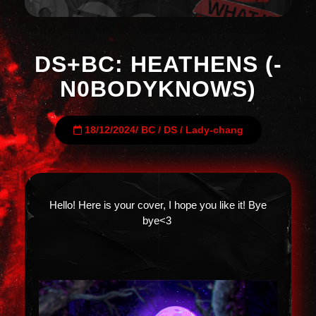
DS+BC: HEATHENS (-
N0BODYKNOWS)
18/12/2024
/
BC
/
DS
/
Lady-chang
Hello! Here is your cover, I hope you like it! Bye
bye<3