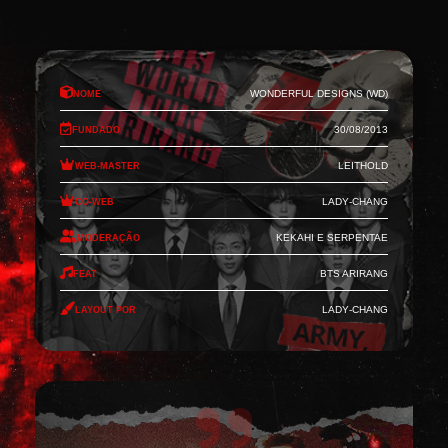
Nome
Wonderful Designs (WD)
Fundado
30/08/2013
Web-Master
Leithold
Co-Web
Lady-Chang
Moderação
Kekahi e Serpentae
Feat
BTS Arirang
Layout por
Lady-Chang