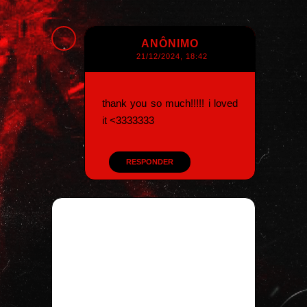
ANÔNIMO
21/12/2024, 18:42
thank you so much!!!!! i loved
it <3333333
RESPONDER