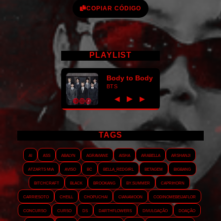
COPIAR CÓDIGO
PLAYLIST
Body to Body
BTS
►
◀
▶
TAGS
AI
ASS
Abalyn
Agraviane
Aisha
Arabella
Arshanji
Atzarts Mia
Aviso
BC
Bella_RedGirl
Betagem
Bigbang
Bitchcraft
Black
Brookang
By.summer
Caprihorn
Carriesoto
Cheill
Chopuchai
Cianamoon
Codinomebeijaflor
Concurso
Curso
DS
Darthflowers
Divulgação
Doação