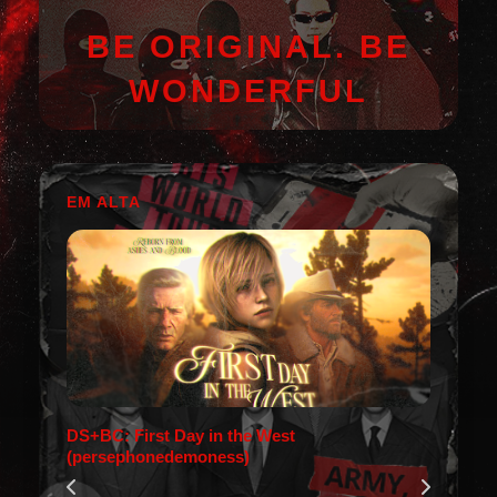
BE ORIGINAL. BE
WONDERFUL
EM ALTA
DS+BC: First Day in the West
(persephonedemoness)