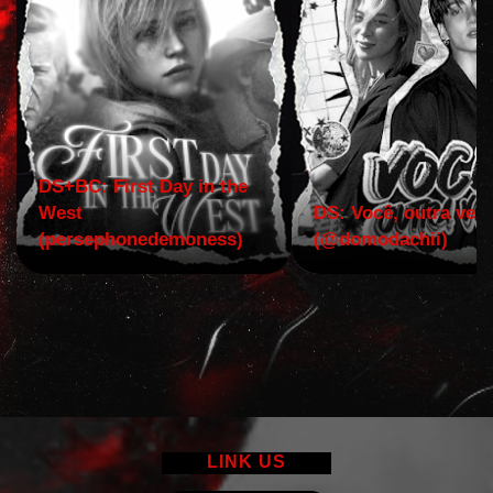
DS+BC: First Day in the
West
DS: Você, outra vez!
(persephonedemoness)
(@domodachii)
LINK US